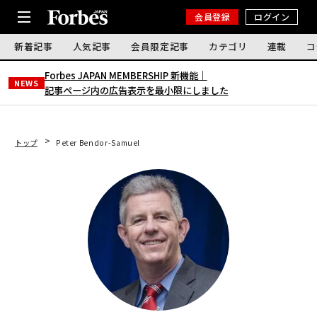
会員登録
ログイン
新着記事
人気記事
会員限定記事
カテゴリ
連載
コ
Forbes JAPAN MEMBERSHIP 新機能｜
NEWS
記事ページ内の広告表示を最小限にしました
トップ
Peter Bendor-Samuel