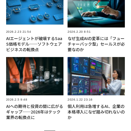
2026.2.23 21:54
2026.2.20 8:51
AIエージェントが破壊するSaa
なぜ生成AIの変革には「フュー
S価格モデル──ソフトウェア
チャーバック型」セールスが必
ビジネスの転換点
要なのか
2026.2.5 9:48
2026.1.22 23:16
AIへの期待と投資の間に広がる
個人利用は急増するAI、企業の
ギャップ──2026年はテック
本格導入になぜ踏み切れないの
業界の転換点に
か