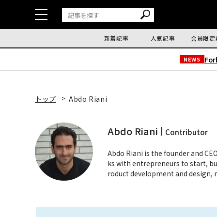
新着記事
人気記事
会員限定
Fo
NEWS
トップ
Abdo Riani
Abdo Riani
Contributor
Abdo Riani is the founder and CE
ks with entrepreneurs to start, b
roduct development and design, 