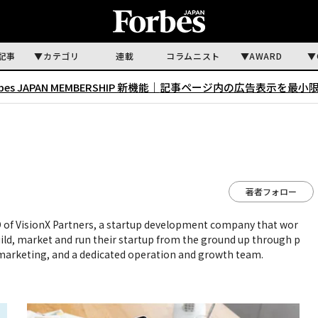
記事
カテゴリ
連載
コラムニスト
AWARD
rbes JAPAN MEMBERSHIP 新機能｜
記事ページ内の広告表示を最小
著者フォロー
O of VisionX Partners, a startup development company that wor
uild, market and run their startup from the ground up through p
marketing, and a dedicated operation and growth team.