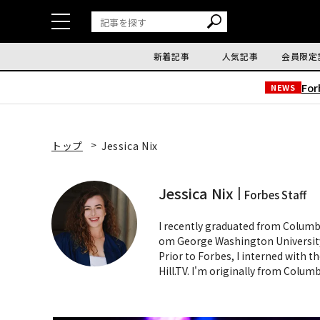
新着記事
人気記事
会員限定
Fo
NEWS
トップ
Jessica Nix
Jessica Nix
Forbes Staff
I recently graduated from Columb
om George Washington University 
Prior to Forbes, I interned with 
Hill.TV. I'm originally from Colum