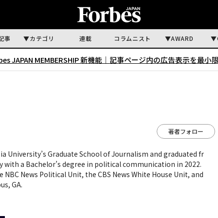
記事
カテゴリ
連載
コラムニスト
AWARD
rbes JAPAN MEMBERSHIP 新機能｜
記事ページ内の広告表示を最小
著者フォロー
ia University’s Graduate School of Journalism and graduated fr
with a Bachelor’s degree in political communication in 2022.
the NBC News Political Unit, the CBS News White House Unit, and
bus, GA.