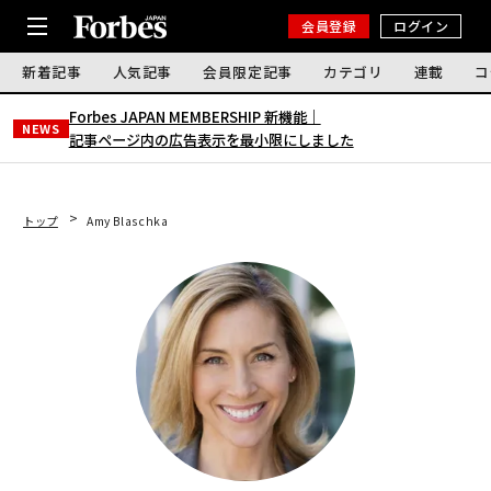
会員登録
ログイン
新着記事
人気記事
会員限定記事
カテゴリ
連載
コ
Forbes JAPAN MEMBERSHIP 新機能｜
NEWS
記事ページ内の広告表示を最小限にしました
トップ
Amy Blaschka