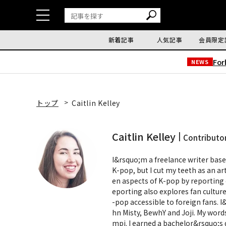
新着記事
人気記事
会員限定
Fo
NEWS
トップ
Caitlin Kelley
Caitlin Kelley
Contributo
I&rsquo;m a freelance writer base
K-pop, but I cut my teeth as an art
en aspects of K-pop by reporting
eporting also explores fan cultur
-pop accessible to foreign fans. I
hn Misty, BewhY and Joji. My word
mpi. I earned a bachelor&rsquo;s