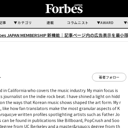
記事
カテゴリ
連載
コラムニスト
AWARD
rbes JAPAN MEMBERSHIP 新機能｜
記事ページ内の広告表示を最小
著者フォロー
r
d in California who covers the music industry. My main focus is
s journalist on the indie rock beat. I have shined a light on hidd
 on the ways that Korean music shows shaped the art form. My r
e, like how fan translators make the most granular aspects of K
&rsquo;ve written profiles spotlighting artists such as Father Jo
s can be found in publications like Billboard, PopCrush and Soo
 degree from UC Berkeley and a master&rsquo;s degree from th