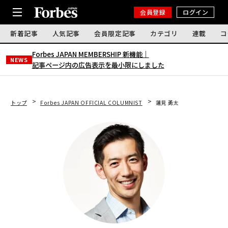
会員登録
ログイン
新着記事
人気記事
会員限定記事
カテゴリ
連載
コ
Forbes JAPAN MEMBERSHIP 新機能｜
NEWS
記事ページ内の広告表示を最小限にしました
トップ
Forbes JAPAN OFFICIAL COLUMNIST
蓮見 勇太