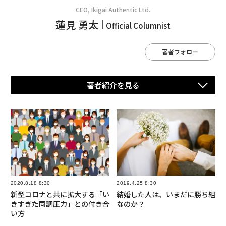
CEO, Ikigai Authentic Ltd.
蓮見 勇太
Official Columnist
著者フォロー
著者紹介を⾒る
2020.8.18 8:30
2019.4.25 8:30
新型コロナと共に拡大する「い
結婚した人は、いまだに勝ち組
きすぎた同調圧力」との付き合
なのか？
い方