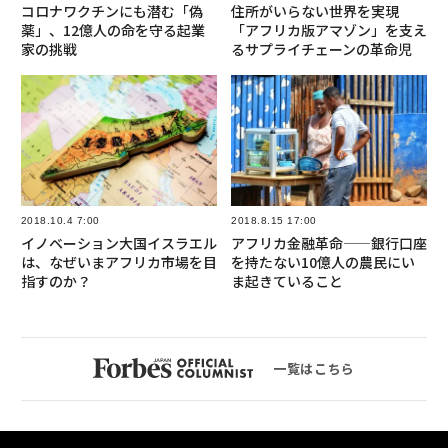
コロナワクチンにも潜む「偽
住所がいらない世界を実現
薬」、12億人の命を守る起業
「アフリカ版アマゾン」を支え
家の挑戦
るサプライチェーンの革命児
2018.10.4 7:00
2018.8.15 17:00
イノベーション大国イスラエル
アフリカ金融革命——銀行口座
は、なぜいまアフリカ市場を目
を持たない10億人の農民にい
指すのか？
ま起きていること
一覧はこちら