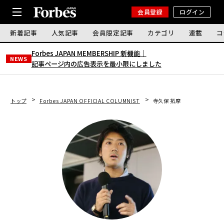
会員登録
ログイン
新着記事
人気記事
会員限定記事
カテゴリ
連載
コ
Forbes JAPAN MEMBERSHIP 新機能｜
NEWS
記事ページ内の広告表示を最小限にしました
トップ
Forbes JAPAN OFFICIAL COLUMNIST
寺久保 拓摩