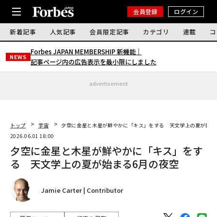
会員登録
ログイン
新着記事
人気記事
会員限定記事
カテゴリ
連載
コ
Forbes JAPAN MEMBERSHIP 新機能｜
NEWS
記事ページ内の広告表示を最小限にしました
advertisement
トップ
宇宙
夕空に金星と木星が鮮やかに「キス」をする 天文学上の夏が始ま
2026.06.01 18:00
夕空に金星と木星が鮮やかに「キス」をす
る 天文学上の夏が始まる6月の夜空
Jamie Carter | Contributor