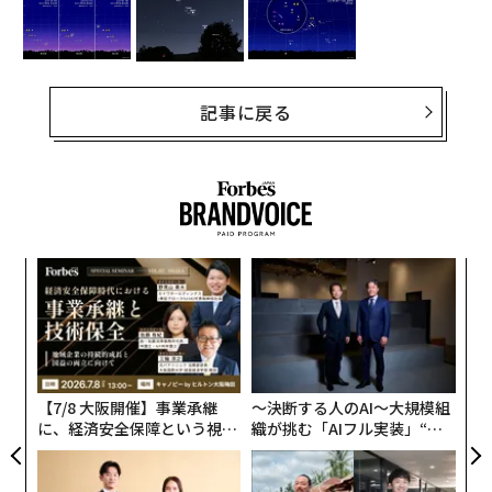
記事に戻る
“
シ
グ
な
術
た
ア
【7/8 大阪開催】事業承継
〜決断する人のAI〜大規模組
に、経済安全保障という視点
織が挑む「AIフル実装」“使
が加わるとき──経営者が問
う”企業から“動く”企業へ【N
われる新たな判断軸
TTドコモビジネス×PwC】