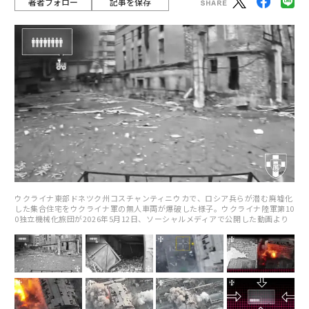
著者フォロー
記事を保存
ウクライナ東部ドネツク州コスチャンティニウカで、ロシア兵らが潜む廃墟化
した集合住宅をウクライナ軍の無人車両が爆破した様子。ウクライナ陸軍第10
0独立機械化旅団が2026年5月12日、ソーシャルメディアで公開した動画より