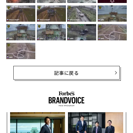
記事に戻る
果を
革
EN
ク
明
た「
挑