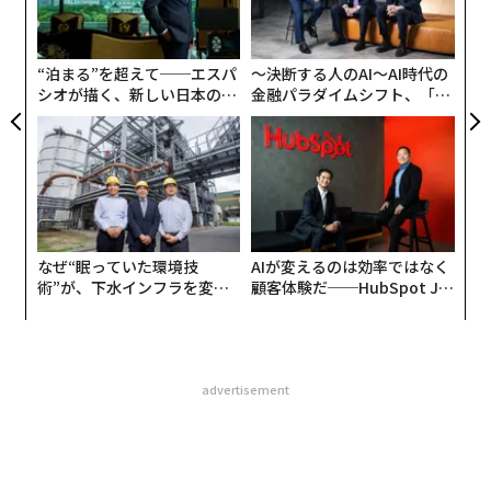
よっ
PA
“泊まる”を超えて──エスパ
〜決断する人のAI〜AI時代の
シオが描く、新しい日本のラ
金融パラダイムシフト、「超
グジュアリー（前編）
個別化」の核心 【MUFG×ウ
ェルスナビ×PwC】
なぜ“眠っていた環境技
AIが変えるのは効率ではなく
術”が、下水インフラを変え
顧客体験だ──HubSpot Ja
たのか──産総研×月島JFE
panが語る「Grow Better」
アクアソリューションの10年
な組織のつくり方
advertisement