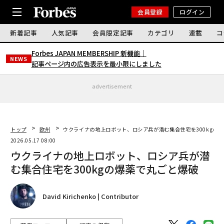
会員登録
ログイン
新着記事
人気記事
会員限定記事
カテゴリ
連載
コ
Forbes JAPAN MEMBERSHIP 新機能｜
NEWS
記事ページ内の広告表示を最小限にしました
advertisement
トップ
欧州
ウクライナの地上ロボット、ロシア兵が潜む集合住宅を300kgの
2026.05.17 08:00
ウクライナの地上ロボット、ロシア兵が潜
む集合住宅を300kgの爆薬で丸ごと爆破
David Kirichenko | Contributor