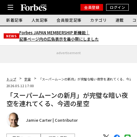
会員登録
ログイン
新着記事
人気記事
会員限定記事
カテゴリ
連載
コ
Forbes JAPAN MEMBERSHIP 新機能｜
NEWS
記事ページ内の広告表示を最小限にしました
advertisement
トップ
宇宙
「スーパームーンの新月」が完璧な暗い夜空を連れてくる、今週の
2026.05.12 17:00
「スーパームーンの新月」が完璧な暗い夜
空を連れてくる、今週の星空
Jamie Carter | Contributor