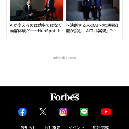
AIが変えるのは効率ではなく
〜決断する人のAI〜大規模組
顧客体験だ──HubSpot Ja
織が挑む「AIフル実装」“使
panが語る「Grow Better」
う”企業から“動く”企業へ【N
な組織のつくり方
TTドコモビジネス×PwC】
advertisement
お知らせ
会社概要
イベント
広告掲載