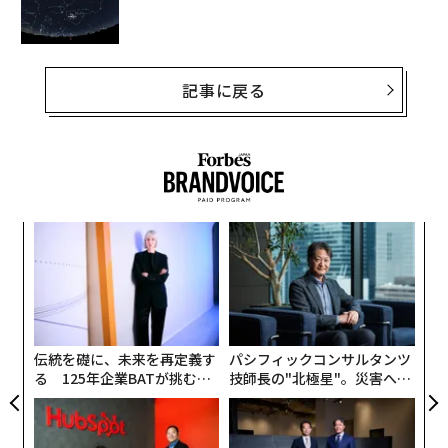
記事に戻る
“
シ
グ
な
術
た
ア
伝統を礎に、未来を再定義す
パシフィックコンサルタンツ
る 125年企業BATが挑むス
技師長の"北極星"。災害への
モークレスな未来
無力感を乗り越え見つけた、
防災一筋20年の答え