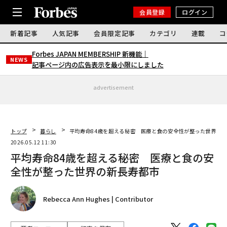
会員登録
ログイン
新着記事
人気記事
会員限定記事
カテゴリ
連載
コ
Forbes JAPAN MEMBERSHIP 新機能｜
NEWS
記事ページ内の広告表示を最小限にしました
advertisement
トップ
暮らし
平均寿命84歳を超える秘密 医療と食の安全性が整った世界の
2026.05.12 11:30
平均寿命84歳を超える秘密 医療と食の安
全性が整った世界の新長寿都市
Rebecca Ann Hughes | Contributor