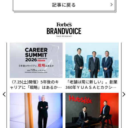
記事に戻る
目
の
ン
ア
の
た
〈7.25(土)開催〉5年後のキ
「老舗は常に新しい」。創業
ャリアに「戦略」はあるか。
360年ＹＵＡＳＡとカクシン
トップエグゼクティブのキャ
CEO田尻望が語る、AIを超え
リアに触れる1日│CAREER S
る人の価値
UMMIT 2026