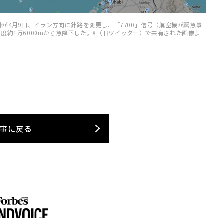
機が4月9日、イラン方向に針路を変更し、「7700」信号（航空機が緊急事
約1万6000mから急降下した。X（旧ツイッター）で共有された画像よ
事に戻る