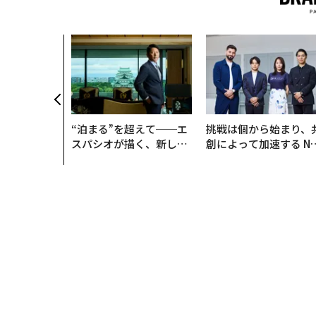
“泊まる”を超えて──エ
挑戦は個から始まり、
スパシオが描く、新しい
創によって加速する N
日本のラグジュアリー
QAIN JAPAN 特別座談
（前編）