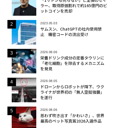
ラー、取得原価割れで約165億円のビ
ットコインを売却
2023.05.03
サムスン、ChatGPTの社内使用禁
止 機密コードの流出受け
2026.08.06
栄養ドリンク成分の定番タウリンに
「老化細胞」を除去するメカニズム
を発見
2026.08.05
ドローンからロボットが降下、ウク
ライナが世界初の「無人空挺強襲」
を遂行
2026.08.06
思わず吹き出す「かわいさ」、世界
最高のペット写真賞2026入選作品