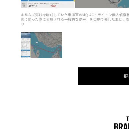
ホルムズ海峡を哨戒していた米海軍のMQ-4Cトライトン無人偵察
態に陥った際に使用される一般的な信号）を自動で発したあと、高度
り
記