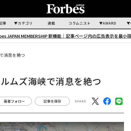
記事
カテゴリ
連載
コラムニスト
AWARD
rbes JAPAN MEMBERSHIP 新機能｜
記事ページ内の広告表示を最小
で消息を絶つ
ホルムズ海峡で消息を絶つ
著者フォロー
記事を保存