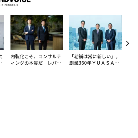
エン
ナ併
s 
タマ
を徹
共
内製化こそ、コンサルテ
「老舗は常に新しい」。
OR
ィングの本質だ レバレ
創業360年ＹＵＡＳＡと
会
ジーズが実践する、次世
カクシンCEO田尻望が語
代ファームの全貌
る、AIを超える人の価値