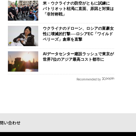
米・ウクライナの防空がともに試練に
パトリオット枯渇に直面、原因と対策は
「非対称戦」
ウクライナのドローン、ロシアの富豪女
性に壊滅的打撃──ロシアEC「ワイルド
ベリーズ」倉庫を直撃
AIデータセンター建設ラッシュで東京が
世界7位のアジア最高コスト都市に
Recommended by
問い合わせ