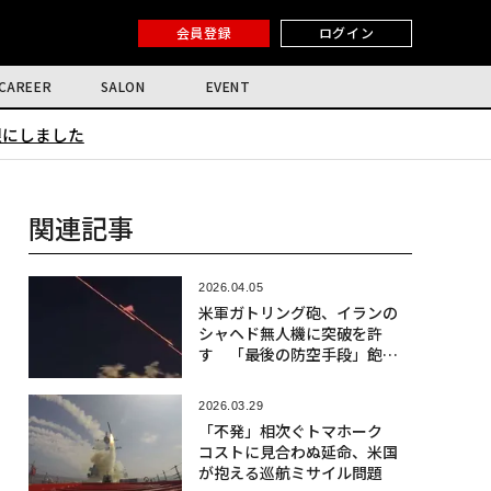
会員登録
ログイン
CAREER
SALON
EVENT
限にしました
関連記事
2026.04.05
米軍ガトリング砲、イランの
シャヘド無人機に突破を許
す 「最後の防空手段」飽和
攻撃に不安
2026.03.29
「不発」相次ぐトマホーク
コストに見合わぬ延命、米国
が抱える巡航ミサイル問題