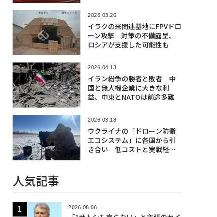
2026.03.20
イラクの米関連基地にFPVドロ
ーン攻撃 対策の不備露呈、
ロシアが支援した可能性も
2026.04.13
イラン紛争の勝者と敗者 中
国と無人機企業に大きな利
益、中東とNATOは前途多難
2026.03.18
ウクライナの「ドローン防衛
エコシステム」に各国から引
き合い 低コストと実戦経験
に強み
人気記事
2026.08.06
「1サトシも売らない」と主張のセイ