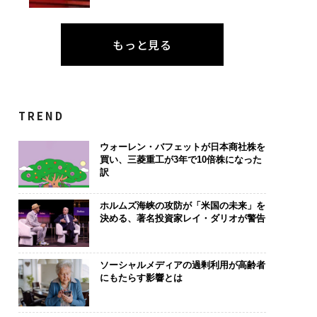
もっと見る
ジニアのためのサウ
パシフィックコンサルタ
“泊まる”を超
設オフィス「Mobiu
ンツ技師長の"北極星"。
パシオが描く
Park」がオープン──
災害への無力感を乗り越
本のラグジュ
ディックが健康経営
え見つけた、防災一筋20
編）
底する理由
年の答え
TREND
ウォーレン・バフェットが日本商社株を
買い、三菱重工が3年で10倍株になった
訳
ホルムズ海峡の攻防が「米国の未来」を
決める、著名投資家レイ・ダリオが警告
ソーシャルメディアの過剰利用が高齢者
にもたらす影響とは