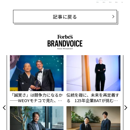
記事に戻る
革
ク
た「
な
術
た
ア
「誠実さ」は競争力になるか
伝統を礎に、未来を再定義す
──WEOYモナコで見た、く
る 125年企業BATが挑むス
ら寿司の経営哲学
モークレスな未来