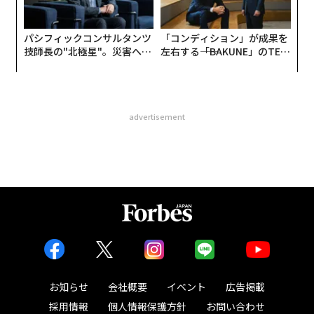
パシフィックコンサルタンツ
「コンディション」が成果を
技師長の"北極星"。災害への
左右する――「BAKUNE」のTEN
無力感を乗り越え見つけた、
TIALが支える「挑戦者の明
防災一筋20年の答え
日」
advertisement
お知らせ
会社概要
イベント
広告掲載
採用情報
個人情報保護方針
お問い合わせ