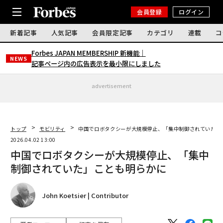
会員登録
ログイン
新着記事
人気記事
会員限定記事
カテゴリ
連載
コ
Forbes JAPAN MEMBERSHIP 新機能｜
NEWS
記事ページ内の広告表示を最小限にしました
advertisement
トップ
モビリティ
中国でロボタクシーが大規模停止、「集中制御されていた」
2026.04.02 13:00
中国でロボタクシーが大規模停止、「集中
制御されていた」ことも明らかに
John Koetsier | Contributor