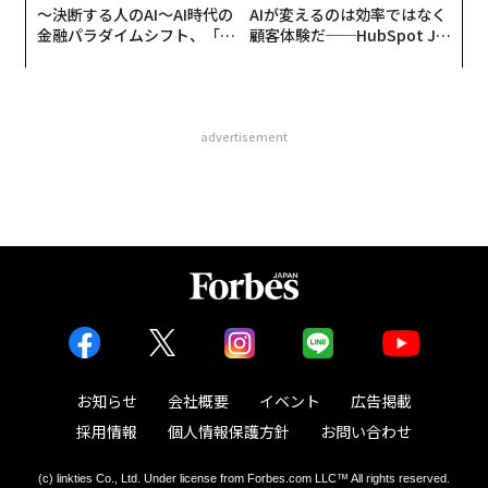
〜決断する人のAI〜AI時代の
AIが変えるのは効率ではなく
金融パラダイムシフト、「超
顧客体験だ──HubSpot Ja
個別化」の核心 【MUFG×ウ
panが語る「Grow Better」
ェルスナビ×PwC】
な組織のつくり方
advertisement
お知らせ
会社概要
イベント
広告掲載
採用情報
個人情報保護方針
お問い合わせ
(c) linkties Co., Ltd. Under license from Forbes.com LLC™ All rights reserved.