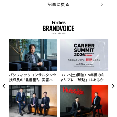
記事に戻る
目
の
ン
伝
る
モ
パシフィックコンサルタンツ
〈7.25(土)開催〉5年後のキ
技師長の"北極星"。災害への
ャリアに「戦略」はあるか。
無力感を乗り越え見つけた、
トップエグゼクティブのキャ
防災一筋20年の答え
リアに触れる1日│CAREER S
UMMIT 2026