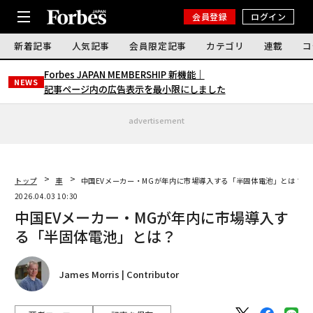
会員登録
ログイン
新着記事
人気記事
会員限定記事
カテゴリ
連載
コ
Forbes JAPAN MEMBERSHIP 新機能｜
NEWS
記事ページ内の広告表示を最小限にしました
advertisement
トップ
車
中国EVメーカー・MGが年内に市場導入する「半固体電池」とは？
2026.04.03 10:30
中国EVメーカー・MGが年内に市場導入す
る「半固体電池」とは？
James Morris | Contributor