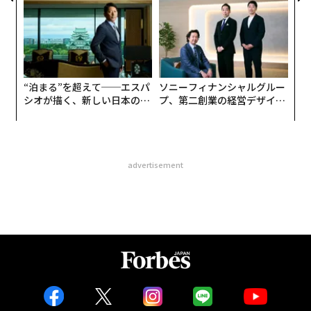
“泊まる”を超えて──エスパ
ソニーフィナンシャルグルー
シオが描く、新しい日本のラ
プ、第二創業の経営デザイン
グジュアリー（前編）
──カギは意志を引き出し、
束ね、共創すること
advertisement