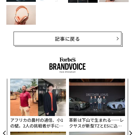
記事に戻る
パシ
〜
ラグ
織
う
内
T
グ
実
全
アフリカの農村の通信、小1
革新は下山で生まれる──レ
の壁。2人の挑戦者が手にし
クサスが新型TZとESに込め
た「次なる武器」
た「DISCOVER」の哲学