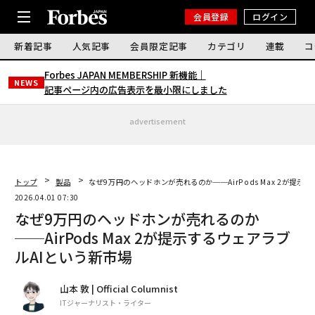
会員登録
ログイン
新着記事
人気記事
会員限定記事
カテゴリ
連載
コ
Forbes JAPAN MEMBERSHIP 新機能｜
NEWS
記事ページ内の広告表示を最小限にしました
advertisement
トップ
製品
なぜ9万円のヘッドホンが売れるのか──AirPods Max 2が提示
2026.04.01 07:30
なぜ9万円のヘッドホンが売れるのか
──AirPods Max 2が提示するウェアラブ
ルAIという新市場
山本 敦 | Official Columnist
ITジャーナリスト・ライター