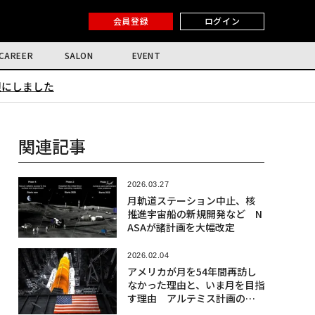
会員登録
ログイン
CAREER
SALON
EVENT
限にしました
関連記事
2026.03.27
月軌道ステーション中止、核
推進宇宙船の新規開発など N
ASAが諸計画を大幅改定
2026.02.04
アメリカが月を54年間再訪し
なかった理由と、いま月を目指
す理由 アルテミス計画の真
の狙い