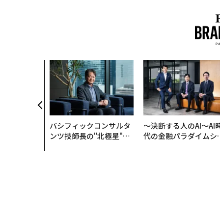
パシフィックコンサルタ
〜決断する人のAI〜AI
ンツ技師長の"北極星"。
代の金融パラダイムシ
災害への無力感を乗り越
ト、「超個別化」の核
え見つけた、防災一筋20
【MUFG×ウェルスナ
年の答え
×PwC】