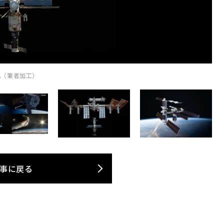
A（筆者加工）
事に戻る