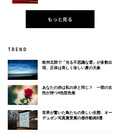
もっと見る
は個から始まり、共
「誠実さ」は競争力にな
内製化こそ、
よって加速する NOR
るか──WEOYモナコで
ィングの本質
TREND
N JAPAN 特別座談会
見た、くら寿司の経営哲
ジーズが実践
学
代ファームの
欧州北部で「光る不思議な雲」が多数出
現、正体は美しく珍しい夏の天象
あなたの赤は私の赤と同じ？ 一部の女
性が持つ4色型色覚
世界が驚いた鳥たちの美しい生態、オー
デュボン写真賞受賞の傑作動画8選