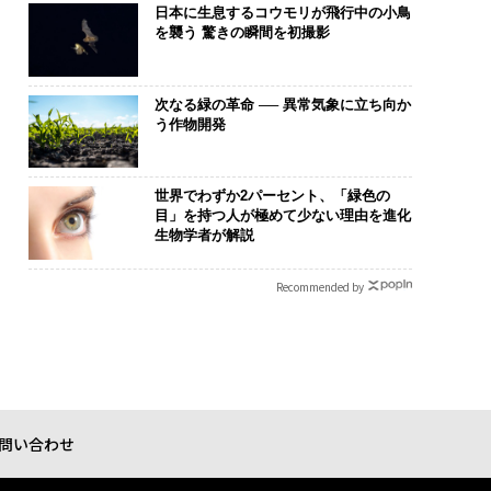
日本に生息するコウモリが飛行中の小鳥
を襲う 驚きの瞬間を初撮影
次なる緑の革命 ── 異常気象に立ち向か
う作物開発
世界でわずか2パーセント、「緑色の
目」を持つ人が極めて少ない理由を進化
生物学者が解説
Recommended by
問い合わせ