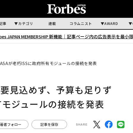
記事
カテゴリ
連載
コラムニスト
AWARD
rbes JAPAN MEMBERSHIP 新機能｜
記事ページ内の広告表示を最小
SAが老朽ISSに政府所有モジュールの接続を発表
需要見込めず、予算も足りず
所有モジュールの接続を発表
著者フォロー
記事を保存