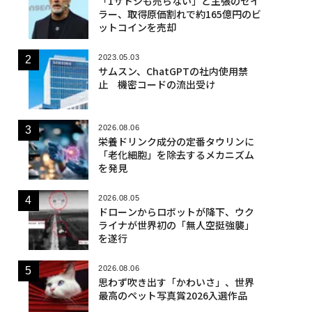
「1サトシも売らない」と主張のセイ
ラー、取得原価割れで約165億円のビ
ットコインを売却
2023.05.03
サムスン、ChatGPTの社内使用禁
止 機密コードの流出受け
2026.08.06
栄養ドリンク成分の定番タウリンに
「老化細胞」を除去するメカニズム
を発見
2026.08.05
ドローンからロボットが降下、ウク
ライナが世界初の「無人空挺強襲」
を遂行
2026.08.06
思わず吹き出す「かわいさ」、世界
最高のペット写真賞2026入選作品