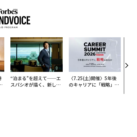
挑戦
創に
QAI
時
“泊まる”を超えて──エ
〈7.25(土)開催〉5年後
フ
スパシオが描く、新しい
のキャリアに「戦略」は
心
日本のラグジュアリー
あるか。トップエグゼク
ビ
（前編）
ティブのキャリアに触れ
る1日│CAREER SUMMI
T 2026