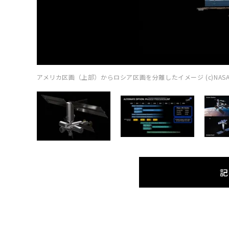
アメリカ区画（上部）からロシア区画を分離したイメージ (c)NAS
記