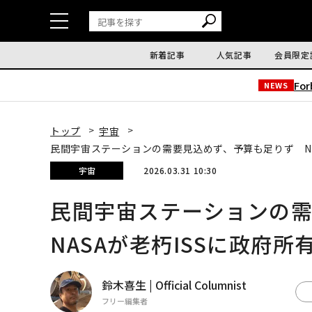
新着記事
人気記事
会員限定
Fo
NEWS
トップ
宇宙
民間宇宙ステーションの需要見込めず、予算も足りず NA
宇宙
2026.03.31 10:30
民間宇宙ステーションの
NASAが老朽ISSに政府
鈴木喜生 | Official Columnist
フリー編集者