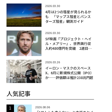
2026.03.30
4月は2つの彗星が見られるか
も 「マップス彗星とパンス
ターズ彗星」観測ガイド
2026.03.30
SF映画『プロジェクト・ヘイ
ル・メアリー』、世界興行収
入約480億円を突破 2週目も
好調
2026.03.26
イーロン・マスクのスペース
X、6月に新規株式公開（IPO）
か──評価額は推計238兆円超
人気記事
2026.08.06