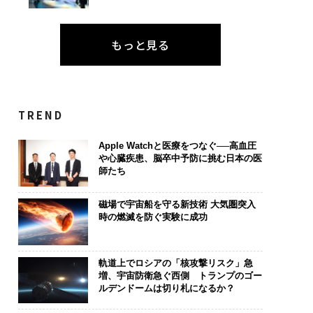
は下山で生まれる─
「誠実さ」は競争力にな
「コンディシ
もっと見る
クサスが新型TZとE
るか──WEOYモナコで
果を左右する――「
込めた「DISCOVE
見た、くら寿司の経営哲
E」のTENTI
の哲学
学
「挑戦者の明
TREND
Apple Watchと医療をつなぐ──高血圧
や心臓疾患、脳卒中予防に挑む日本の医
師たち
磁場で宇宙船を守る新技術 大気圏突入
時の燃滅を防ぐ実験に成功
軌道上でロシアの「核攻撃リスク」急
増、宇宙防衛急ぐ西側 トランプのゴー
ルデンドームは切り札になるか？