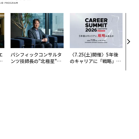
革新
─レ
Sに
R」
エ
パシフィックコンサルタ
〈7.25(土)開催〉5年後
い
ンツ技師長の"北極星"。
のキャリアに「戦略」は
災害への無力感を乗り越
あるか。トップエグゼク
え見つけた、防災一筋20
ティブのキャリアに触れ
年の答え
る1日│CAREER SUMMI
T 2026