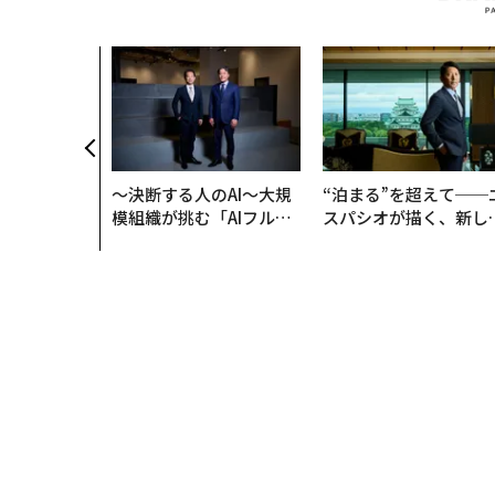
、コンサルテ
質だ レバレ
践する、次世
の全貌
〜決断する人のAI〜大規
“泊まる”を超えて──
模組織が挑む「AIフル実
スパシオが描く、新し
装」“使う”企業から“動
日本のラグジュアリー
く”企業へ【NTTドコモ
（前編）
ビジネス×PwC】