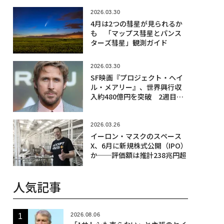
2026.03.30
4月は2つの彗星が見られるか
も 「マップス彗星とパンス
ターズ彗星」観測ガイド
2026.03.30
SF映画『プロジェクト・ヘイ
ル・メアリー』、世界興行収
入約480億円を突破 2週目も
好調
2026.03.26
イーロン・マスクのスペース
X、6月に新規株式公開（IPO）
か──評価額は推計238兆円超
人気記事
2026.08.06