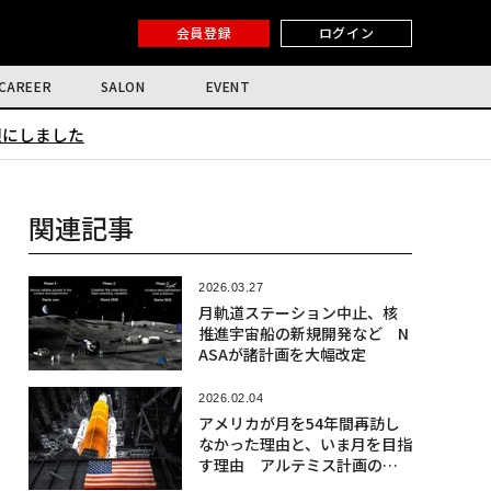
会員登録
ログイン
CAREER
SALON
EVENT
限にしました
関連記事
2026.03.27
月軌道ステーション中止、核
推進宇宙船の新規開発など N
ASAが諸計画を大幅改定
2026.02.04
アメリカが月を54年間再訪し
なかった理由と、いま月を目指
す理由 アルテミス計画の真
の狙い