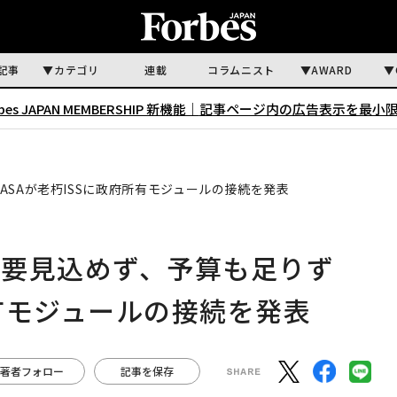
記事
カテゴリ
連載
コラムニスト
AWARD
rbes JAPAN MEMBERSHIP 新機能｜
記事ページ内の広告表示を最小
SAが老朽ISSに政府所有モジュールの接続を発表
需要見込めず、予算も足りず
所有モジュールの接続を発表
著者フォロー
記事を保存