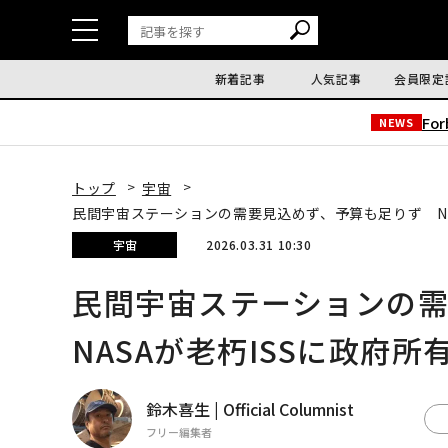
新着記事
人気記事
会員限定
Fo
NEWS
トップ
宇宙
民間宇宙ステーションの需要見込めず、予算も足りず NA
宇宙
2026.03.31 10:30
民間宇宙ステーションの
NASAが老朽ISSに政府
鈴木喜生 | Official Columnist
フリー編集者