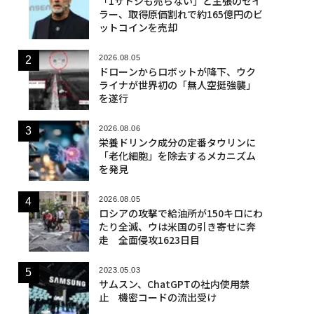
「1サトシも売らない」と主張のセイ
ラー、取得原価割れで約165億円のビ
ットコインを売却
2026.08.05
ドローンからロボットが降下、ウク
ライナが世界初の「無人空挺強襲」
を遂行
2026.08.06
栄養ドリンク成分の定番タウリンに
「老化細胞」を除去するメカニズム
を発見
2026.08.05
ロシアの攻撃で給油所が150キロにわ
たり全滅、ウは米国の引き寄せに奔
走 全面侵攻1623日目
2023.05.03
サムスン、ChatGPTの社内使用禁
止 機密コードの流出受け