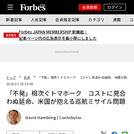
会員登録
ログイン
新着記事
人気記事
会員限定記事
カテゴリ
連載
コ
Forbes JAPAN MEMBERSHIP 新機能｜
NEWS
記事ページ内の広告表示を最小限にしました
advertisement
トップ
北米
「不発」相次ぐトマホーク コストに見合わぬ延命、米国が抱える
2026.03.29 10:00
「不発」相次ぐトマホーク コストに見合
わぬ延命、米国が抱える巡航ミサイル問題
David Hambling | Contributor