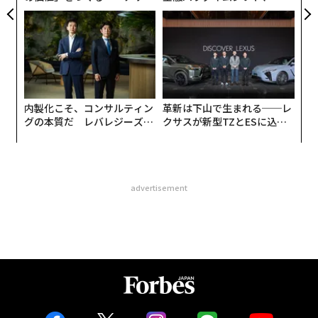
ンの長期伴走型支援とは
個別化」の核心 【MUFG×ウ
ェルスナビ×PwC】
内製化こそ、コンサルティン
革新は下山で生まれる──レ
グの本質だ レバレジーズが
クサスが新型TZとESに込め
実践する、次世代ファームの
た「DISCOVER」の哲学
全貌
advertisement