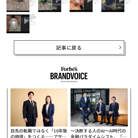
記事に戻る
創に
「
 JA
─
ら
“
シ
グ
目先の転職ではなく「10年後
〜決断する人のAI〜AI時代の
の価値」をつくる──アサイ
金融パラダイムシフト、「超