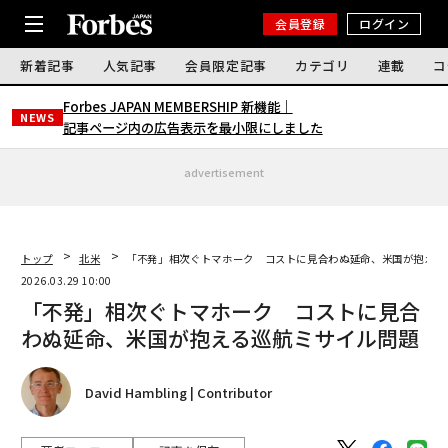
会員登録
ログイン
新着記事
人気記事
会員限定記事
カテゴリ
連載
コ
Forbes JAPAN MEMBERSHIP 新機能｜
NEWS
記事ページ内の広告表示を最小限にしました
advertisement
トップ
北米
「不発」相次ぐトマホーク コストに見合わぬ延命、米国が抱える
2026.03.29 10:00
「不発」相次ぐトマホーク コストに見合
わぬ延命、米国が抱える巡航ミサイル問題
David Hambling | Contributor