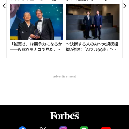
た「DISCOVER」の哲学
PAN 特別座談会
「誠実さ」は競争力になるか
〜決断する人のAI〜大規模組
──WEOYモナコで見た、く
織が挑む「AIフル実装」“使
ら寿司の経営哲学
う”企業から“動く”企業へ【N
TTドコモビジネス×PwC】
advertisement