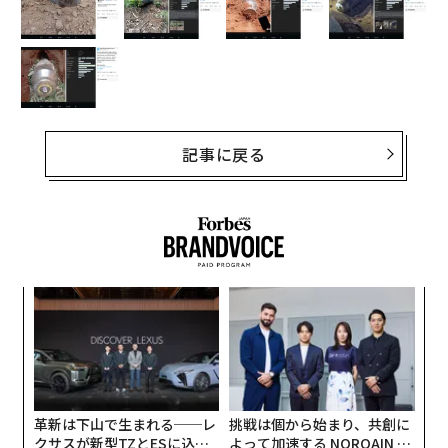
記事に戻る
“
シ
グ
内
グ
実
全
革新は下山で生まれる──レ
挑戦は個から始まり、共創に
クサスが新型TZとESに込め
よって加速する NORQAIN JA