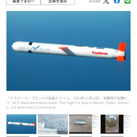
著者フォロー
記事を保存
「トマホーク」ブロックIV巡航ミサイル。2002年11月10日、制御飛行試験に
て（U.S. Navyderivative work: The High Fin Sperm Whale, Public domai
n, via Wikimedia Commons）