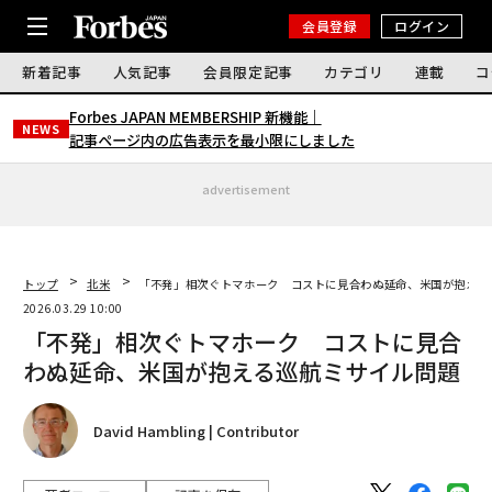
会員登録
ログイン
新着記事
人気記事
会員限定記事
カテゴリ
連載
コ
Forbes JAPAN MEMBERSHIP 新機能｜
NEWS
記事ページ内の広告表示を最小限にしました
advertisement
トップ
北米
「不発」相次ぐトマホーク コストに見合わぬ延命、米国が抱える
2026.03.29 10:00
「不発」相次ぐトマホーク コストに見合
わぬ延命、米国が抱える巡航ミサイル問題
David Hambling | Contributor