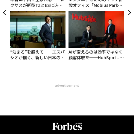
クサスが新型TZとESに込め
設オフィス「Mobius Park」
た「DISCOVER」の哲学
がオープン──タマディック
が健康経営を徹底する理由
“泊まる”を超えて──エスパ
AIが変えるのは効率ではなく
シオが描く、新しい日本のラ
顧客体験だ──HubSpot Ja
グジュアリー（前編）
panが語る「Grow Better」
な組織のつくり方
advertisement