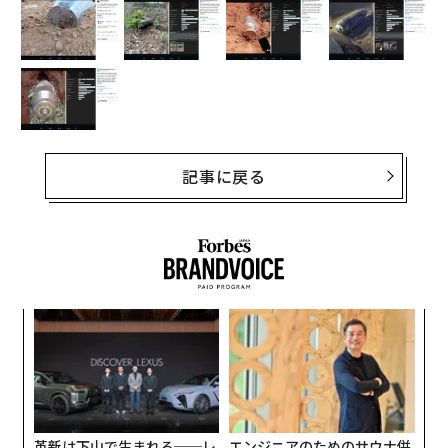
記事に戻る
模組
「
“使
─
【N
ら
パ
C】
技
無
防
革新は下山で生まれる──レ
エンジニアのためのサウナ併