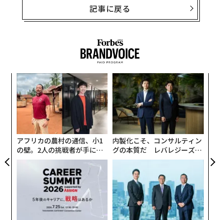
記事に戻る
目
の
ン
な
術
た
ア
アフリカの農村の通信、小1
内製化こそ、コンサルティン
の壁。2人の挑戦者が手にし
グの本質だ レバレジーズが
た「次なる武器」
実践する、次世代ファームの
全貌