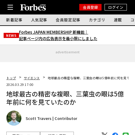
会員登録
ログイン
新着記事
人気記事
会員限定記事
カテゴリ
連載
コ
Forbes JAPAN MEMBERSHIP 新機能｜
NEWS
記事ページ内の広告表示を最小限にしました
advertisement
トップ
サイエンス
地球最古の精密な複眼、三葉虫の眼は5億年前に何を見てい
2026.03.29 17:00
地球最古の精密な複眼、三葉虫の眼は5億
年前に何を見ていたのか
Scott Travers | Contributor