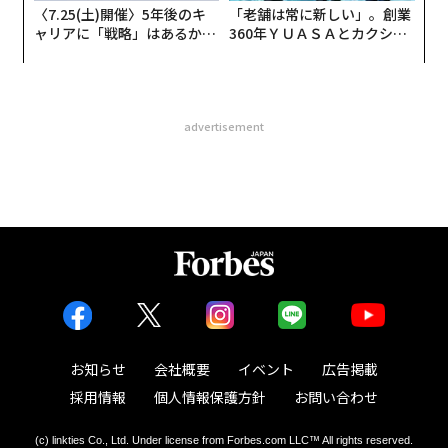
〈7.25(土)開催〉5年後のキ
「老舗は常に新しい」。創業
ャリアに「戦略」はあるか。
360年ＹＵＡＳＡとカクシン
トップエグゼクティブのキャ
CEO田尻望が語る、AIを超え
リアに触れる1日│CAREER S
る人の価値
UMMIT 2026
advertisement
お知らせ
会社概要
イベント
広告掲載
採用情報
個人情報保護方針
お問い合わせ
(c) linkties Co., Ltd. Under license from Forbes.com LLC™ All rights reserved.