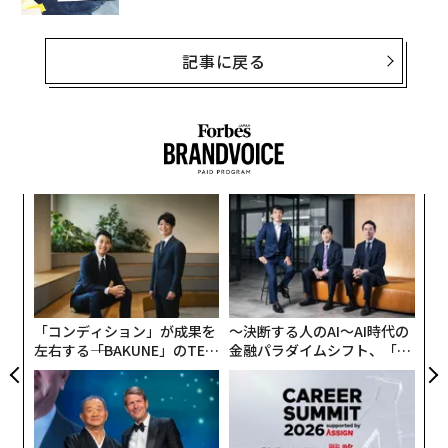
記事に戻る
なく
〜
Ja
織
er」
う
な
T
術
た
ア
「コンディション」が成果を
〜決断する人のAI〜AI時代の
左右する――「BAKUNE」のTEN
金融パラダイムシフト、「超
TIALが支える「挑戦者の明
個別化」の核心 【MUFG×ウ
日」
ェルスナビ×PwC】