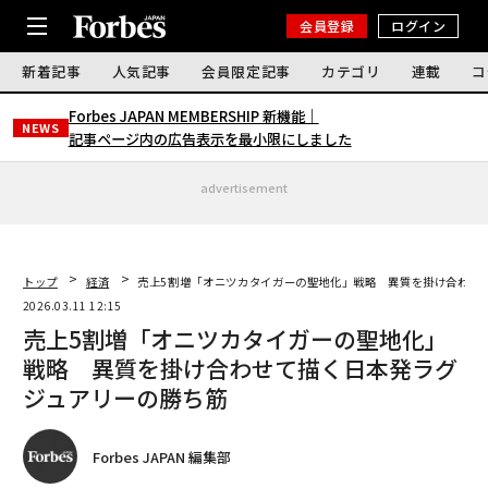
会員登録
ログイン
新着記事
人気記事
会員限定記事
カテゴリ
連載
コ
Forbes JAPAN MEMBERSHIP 新機能｜
NEWS
記事ページ内の広告表示を最小限にしました
advertisement
トップ
経済
売上5割増「オニツカタイガーの聖地化」戦略 異質を掛け合わせ
2026.03.11 12:15
売上5割増「オニツカタイガーの聖地化」
戦略 異質を掛け合わせて描く日本発ラグ
ジュアリーの勝ち筋
Forbes JAPAN 編集部