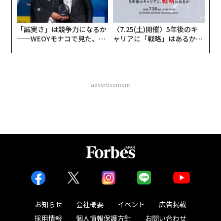
「誠実さ」は競争力になるか
〈7.25(土)開催〉5年後のキ
──WEOYモナコで見た、く
ャリアに「戦略」はあるか。
ら寿司の経営哲学
トップエグゼクティブのキャ
リアに触れる1日│CAREER S
UMMIT 2026
advertisement
お知らせ
会社概要
イベント
広告掲載
採用情報
個人情報保護方針
お問い合わせ