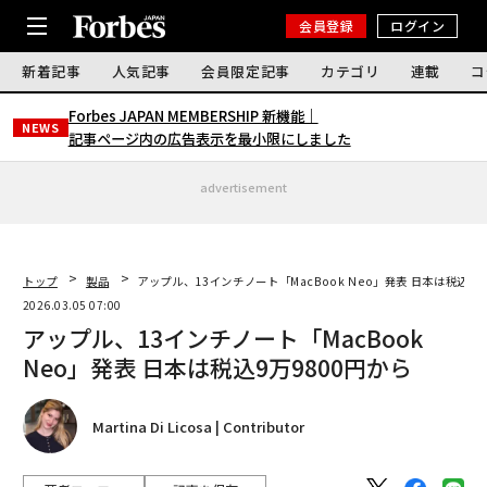
会員登録
ログイン
新着記事
人気記事
会員限定記事
カテゴリ
連載
コ
Forbes JAPAN MEMBERSHIP 新機能｜
NEWS
記事ページ内の広告表示を最小限にしました
advertisement
トップ
製品
アップル、13インチノート「MacBook Neo」発表 日本は税込9万
2026.03.05 07:00
アップル、13インチノート「MacBook
Neo」発表 日本は税込9万9800円から
Martina Di Licosa | Contributor