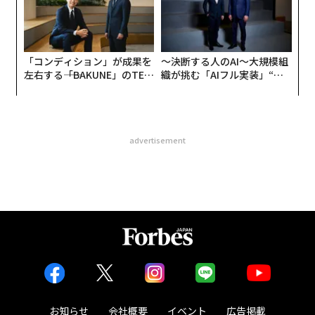
「コンディション」が成果を
〜決断する人のAI〜大規模組
左右する――「BAKUNE」のTEN
織が挑む「AIフル実装」“使
TIALが支える「挑戦者の明
う”企業から“動く”企業へ【N
日」
TTドコモビジネス×PwC】
advertisement
お知らせ
会社概要
イベント
広告掲載