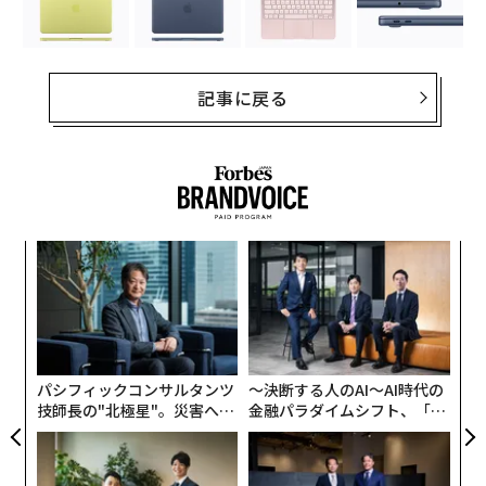
記事に戻る
目
の
ン
“
オ
ジ
パシフィックコンサルタンツ
〜決断する人のAI〜AI時代の
技師長の"北極星"。災害への
金融パラダイムシフト、「超
無力感を乗り越え見つけた、
個別化」の核心 【MUFG×ウ
防災一筋20年の答え
ェルスナビ×PwC】