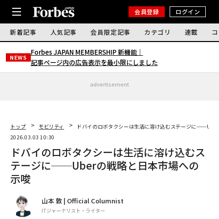
会員登録
ログイン
新着記事
人気記事
会員限定記事
カテゴリ
連載
コ
Forbes JAPAN MEMBERSHIP 新機能｜
NEWS
記事ページ内の広告表示を最小限にしました
advertisement
トップ
モビリティ
ドバイのロボタクシーは生活に溶け込むステージに──Ube
2026.03.03 10:30
ドバイのロボタクシーは生活に溶け込むス
テージに──Uberの戦略と日本市場への
示唆
山本 敦 | Official Columnist
ITジャーナリスト・ライター