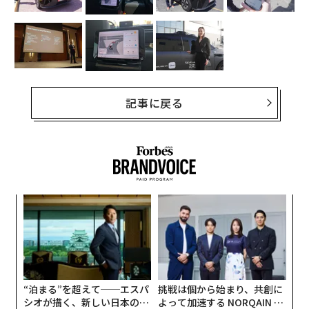
記事に戻る
果を
目
EN
の
明
ン
なく
エ
Ja
設オ
er」
が
が
“泊まる”を超えて──エスパ
挑戦は個から始まり、共創に
シオが描く、新しい日本のラ
よって加速する NORQAIN JA