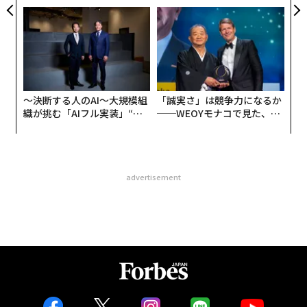
グジュアリー（前編）
PAN 特別座談会
〜決断する人のAI〜大規模組
「誠実さ」は競争力になるか
織が挑む「AIフル実装」“使
──WEOYモナコで見た、く
う”企業から“動く”企業へ【N
ら寿司の経営哲学
TTドコモビジネス×PwC】
advertisement