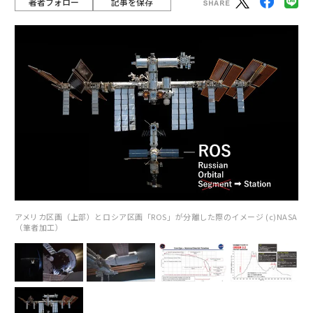
著者フォロー
記事を保存
アメリカ区画（上部）とロシア区画「ROS」が分離した際のイメージ (c)NASA
（筆者加工）