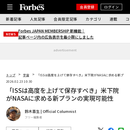
会員登録
ログイン
新着記事
人気記事
会員限定記事
カテゴリ
連載
コ
Forbes JAPAN MEMBERSHIP 新機能｜
NEWS
記事ページ内の広告表示を最小限にしました
advertisement
トップ
宇宙
「ISSは高度を上げて保存すべき」米下院がNASAに求める新プラ
2026.02.23 10:30
「ISSは高度を上げて保存すべき」米下院
がNASAに求める新プランの実現可能性
鈴木喜生 | Official Columnist
フリー編集者