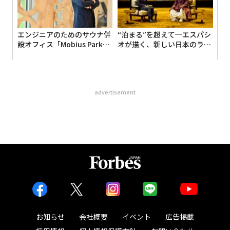
エンジニアのためのサウナ併
“泊まる”を超えて─エスパシ
設オフィス「Mobius Park」
オが描く、新しい日本のラグ
がオープン──タマディック
ジュアリー（中編）
が健康経営を徹底する理由
advertisement
お知らせ
会社概要
イベント
広告掲載