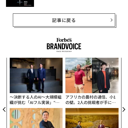
記事に戻る
な
術
た
伝
ア
る
モ
〜決断する人のAI〜大規模組
アフリカの農村の通信、小1
織が挑む「AIフル実装」“使
の壁。2人の挑戦者が手にし
う”企業から“動く”企業へ【N
た「次なる武器」
TTドコモビジネス×PwC】