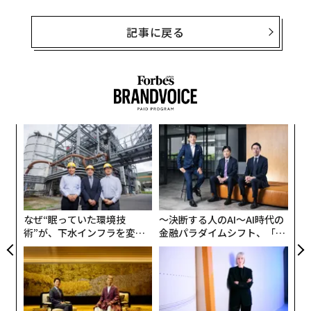
記事に戻る
パ
技
無
内
防
グ
実
全
なぜ“眠っていた環境技
〜決断する人のAI〜AI時代の
術”が、下水インフラを変え
金融パラダイムシフト、「超
たのか──産総研×月島JFE
個別化」の核心 【MUFG×ウ
アクアソリューションの10年
ェルスナビ×PwC】