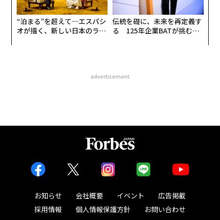
“泊まる”を超えて─エスパシ
伝統を礎に、未来を再定義す
オが描く、新しい日本のラグ
る 125年企業BATが挑むス
ジュアリー（中編）
モークレスな未来
advertisement
お知らせ
会社概要
イベント
広告掲載
採用情報
個人情報保護方針
お問い合わせ