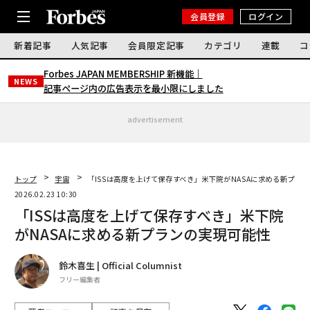
会員登録
ログイン
新着記事
人気記事
会員限定記事
カテゴリ
連載
コ
Forbes JAPAN MEMBERSHIP 新機能｜
NEWS
記事ページ内の広告表示を最小限にしました
advertisement
トップ
宇宙
「ISSは高度を上げて保存すべき」米下院がNASAに求める新プラ
2026.02.23 10:30
「ISSは高度を上げて保存すべき」米下院
がNASAに求める新プランの実現可能性
鈴木喜生 | Official Columnist
フリー編集者