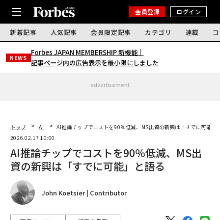
会員登録
ログイン
新着記事
人気記事
会員限定記事
カテゴリ
連載
コ
Forbes JAPAN MEMBERSHIP 新機能｜
NEWS
記事ページ内の広告表示を最小限にしました
advertisement
トップ
AI
AI推論チップでコストを90％低減、MS出資の新興は「すでに可能」
2026.02.17 10:00
AI推論チップでコストを90％低減、MS出
資の新興は「すでに可能」と語る
John Koetsier | Contributor