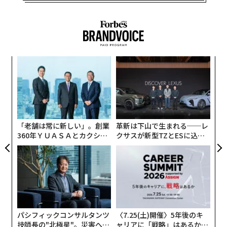
ィン
伝
ズが
る
ムの
モ
“
オ
ジ
「老舗は常に新しい」。創業
革新は下山で生まれる──レ
360年ＹＵＡＳＡとカクシン
クサスが新型TZとESに込め
CEO田尻望が語る、AIを超え
た「DISCOVER」の哲学
る人の価値
パシフィックコンサルタンツ
〈7.25(土)開催〉5年後のキ
技師長の"北極星"。災害への
ャリアに「戦略」はあるか。