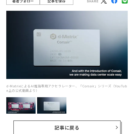
著者フォロー
記事を保存
d-MatrixによるAI推論専用アクセラレーター、「Corsair」シリーズ（YouTub
e上の公式動画より）
記事に戻る