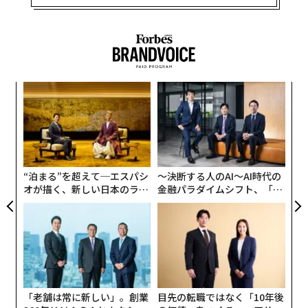
義す
な
むス
術
た
〜
ア
織
う
T
“泊まる”を超えて─エスパシ
〜決断する人のAI〜AI時代の
オが描く、新しい日本のラグ
金融パラダイムシフト、「超
ジュアリー（中編）
個別化」の核心 【MUFG×ウ
ェルスナビ×PwC】
「老舗は常に新しい」。創業
目先の転職ではなく「10年後