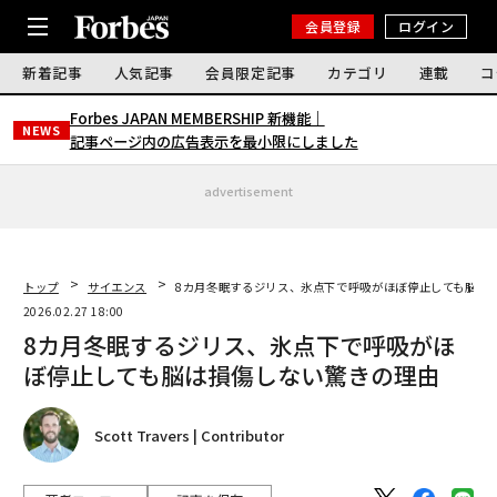
会員登録
ログイン
新着記事
人気記事
会員限定記事
カテゴリ
連載
コ
Forbes JAPAN MEMBERSHIP 新機能｜
NEWS
記事ページ内の広告表示を最小限にしました
advertisement
トップ
サイエンス
8カ月冬眠するジリス、氷点下で呼吸がほぼ停止しても脳は
2026.02.27 18:00
8カ月冬眠するジリス、氷点下で呼吸がほ
ぼ停止しても脳は損傷しない驚きの理由
Scott Travers | Contributor