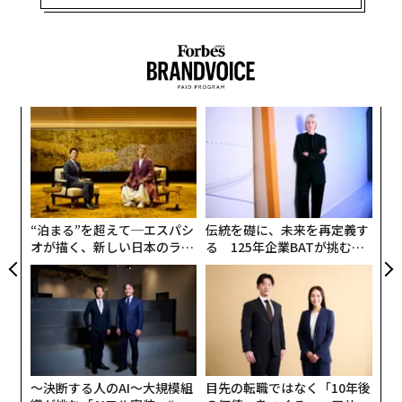
パ
技
無
挑
防
よっ
PA
“泊まる”を超えて─エスパシ
伝統を礎に、未来を再定義す
オが描く、新しい日本のラグ
る 125年企業BATが挑むス
ジュアリー（中編）
モークレスな未来
〜決断する人のAI〜大規模組
目先の転職ではなく「10年後