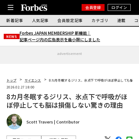
会員登録
ログイン
新着記事
人気記事
会員限定記事
カテゴリ
連載
コ
Forbes JAPAN MEMBERSHIP 新機能｜
NEWS
記事ページ内の広告表示を最小限にしました
advertisement
トップ
サイエンス
8カ月冬眠するジリス、氷点下で呼吸がほぼ停止しても脳は
2026.02.27 18:00
8カ月冬眠するジリス、氷点下で呼吸がほ
ぼ停止しても脳は損傷しない驚きの理由
Scott Travers | Contributor