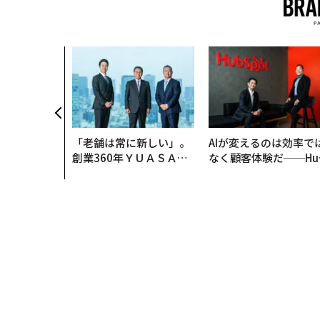
「老舗は常に新しい」。
AIが変えるのは効率で
創業360年ＹＵＡＳＡと
なく顧客体験だ──Hu
カクシンCEO田尻望が語
Spot Japanが語る「G
る、AIを超える人の価値
ow Better」な組織の
くり方