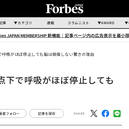
記事
カテゴリ
連載
コラムニスト
AWARD
rbes JAPAN MEMBERSHIP 新機能｜
記事ページ内の広告表示を最小
で呼吸がほぼ停止しても脳は損傷しない驚きの理由
点下で呼吸がほぼ停止しても
由
著者フォロー
記事を保存