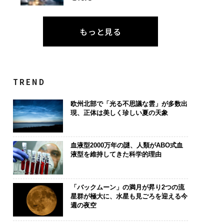
もっと見る
“眠っていた環境技
「コンディション」が成
挑戦は個から
が、下水インフラを
果を左右する――「BAKUN
創によって加速
たのか──産総研×
E」のTENTIALが支える
QAIN JAPAN
JFEアクアソリュー
「挑戦者の明日」
TREND
ンの10年
欧州北部で「光る不思議な雲」が多数出
現、正体は美しく珍しい夏の天象
血液型2000万年の謎、人類がABO式血
液型を維持してきた科学的理由
「バックムーン」の満月が昇り2つの流
星群が極大に、水星も見ごろを迎える今
週の夜空