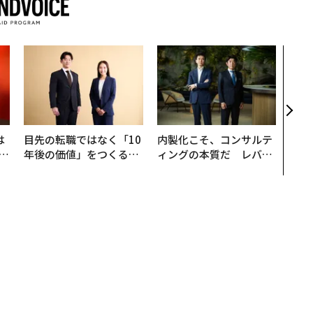
なぜ
術”
変え
月島
ショ
は
目先の転職ではなく「10
内製化こそ、コンサルテ
b
年後の価値」をつくる─
ィングの本質だ レバレ
r
─アサインの長期伴走型
ジーズが実践する、次世
つ
支援とは
代ファームの全貌