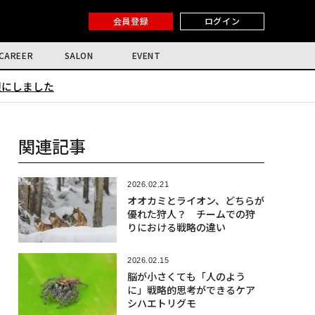
会員登録
ログイン
CAREER
SALON
EVENT
限にしました
関連記事
2026.02.21
オオカミとライオン、どちらが
優れた狩人？ チームでの狩
りにおける戦略の違い
2026.02.15
脳が小さくても「人のよう
に」戦略的思考ができるケア
シハエトリグモ