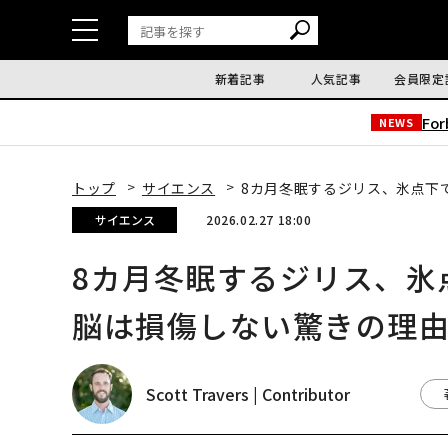
新着記事
人気記事
会員限定
Fo
NEWS
トップ
サイエンス
8カ月冬眠するジリス、氷点下
サイエンス
2026.02.27 18:00
8カ月冬眠するジリス、氷
脳は損傷しない驚きの理
Scott Travers | Contributor