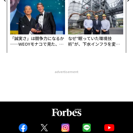
が健康経営を徹底する理由
リアに触れる1日│CAREER S
UMMIT 2026
「誠実さ」は競争力になるか
なぜ“眠っていた環境技
──WEOYモナコで見た、く
術”が、下水インフラを変え
ら寿司の経営哲学
たのか──産総研×月島JFE
アクアソリューションの10年
advertisement