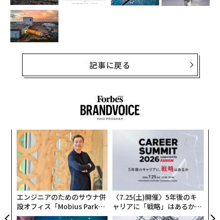
記事に戻る
革
ク
た「
挑
よっ
PA
エンジニアのためのサウナ併
〈7.25(土)開催〉5年後のキ
設オフィス「Mobius Park」
ャリアに「戦略」はあるか。
がオープン──タマディック
トップエグゼクティブのキャ