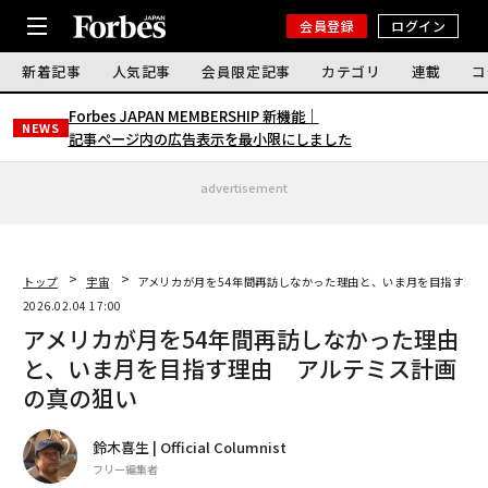
会員登録
ログイン
新着記事
人気記事
会員限定記事
カテゴリ
連載
コ
Forbes JAPAN MEMBERSHIP 新機能｜
NEWS
記事ページ内の広告表示を最小限にしました
advertisement
トップ
宇宙
アメリカが月を54年間再訪しなかった理由と、いま月を目指す理
2026.02.04 17:00
アメリカが月を54年間再訪しなかった理由
と、いま月を目指す理由 アルテミス計画
の真の狙い
鈴木喜生 | Official Columnist
フリー編集者