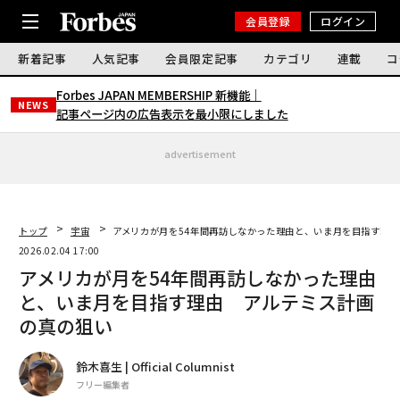
会員登録
ログイン
新着記事
人気記事
会員限定記事
カテゴリ
連載
コ
Forbes JAPAN MEMBERSHIP 新機能｜
NEWS
記事ページ内の広告表示を最小限にしました
advertisement
トップ
宇宙
アメリカが月を54年間再訪しなかった理由と、いま月を目指す理
2026.02.04 17:00
アメリカが月を54年間再訪しなかった理由
と、いま月を目指す理由 アルテミス計画
の真の狙い
鈴木喜生 | Official Columnist
フリー編集者