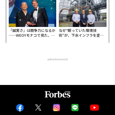
UMMIT 2026
「誠実さ」は競争力になるか
なぜ“眠っていた環境技
──WEOYモナコで見た、く
術”が、下水インフラを変え
ら寿司の経営哲学
たのか──産総研×月島JFE
アクアソリューションの10年
advertisement