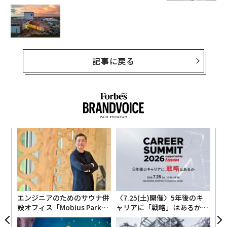
記事に戻る
革
ク
た「
挑
よっ
PA
エンジニアのためのサウナ併
〈7.25(土)開催〉5年後のキ
設オフィス「Mobius Park」
ャリアに「戦略」はあるか。
がオープン──タマディック
トップエグゼクティブのキャ
が健康経営を徹底する理由
リアに触れる1日│CAREER S