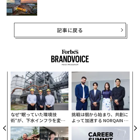
記事に戻る
〜
織
う
革
T
ク
た「
なぜ“眠っていた環境技
挑戦は個から始まり、共創に
術”が、下水インフラを変え
よって加速する NORQAIN JA
たのか──産総研×月島JFE
PAN 特別座談会
アクアソリューションの10年