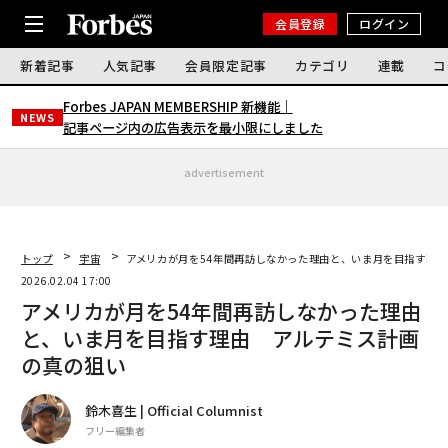
会員登録
ログイン
新着記事
人気記事
会員限定記事
カテゴリ
連載
コ
Forbes JAPAN MEMBERSHIP 新機能｜
NEWS
記事ページ内の広告表示を最小限にしました
advertisement
トップ
宇宙
アメリカが月を54年間再訪しなかった理由と、いま月を目指す理
2026.02.04 17:00
アメリカが月を54年間再訪しなかった理由
と、いま月を目指す理由 アルテミス計画
の真の狙い
鈴木喜生 | Official Columnist
フリー編集者