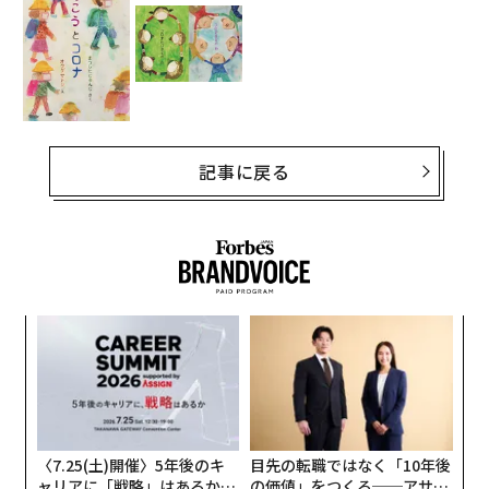
記事に戻る
内
変え
グ
FE
実
るか
〜
0年
全
、く
織
う
T
〈7.25(土)開催〉5年後のキ
目先の転職ではなく「10年後
ャリアに「戦略」はあるか。
の価値」をつくる──アサイ