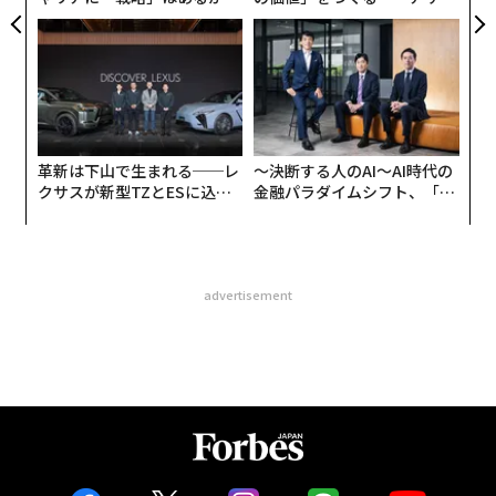
トップエグゼクティブのキャ
ンの長期伴走型支援とは
リアに触れる1日│CAREER S
UMMIT 2026
革新は下山で生まれる──レ
〜決断する人のAI〜AI時代の
クサスが新型TZとESに込め
金融パラダイムシフト、「超
た「DISCOVER」の哲学
個別化」の核心 【MUFG×ウ
ェルスナビ×PwC】
advertisement