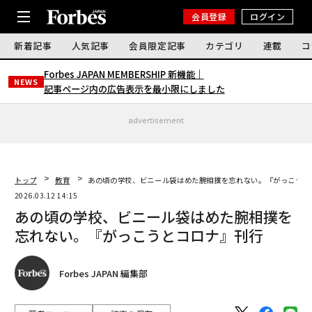
会員登録
ログイン
新着記事
人気記事
会員限定記事
カテゴリ
連載
コ
Forbes JAPAN MEMBERSHIP 新機能｜
NEWS
記事ページ内の広告表示を最小限にしました
advertisement
トップ
教育
あの頃の学校、ビニール袋はめた腕相撲を忘れない。『がっこうと
2026.03.12 14:15
あの頃の学校、ビニール袋はめた腕相撲を
忘れない。『がっこうとコロナ』刊行
Forbes JAPAN 編集部