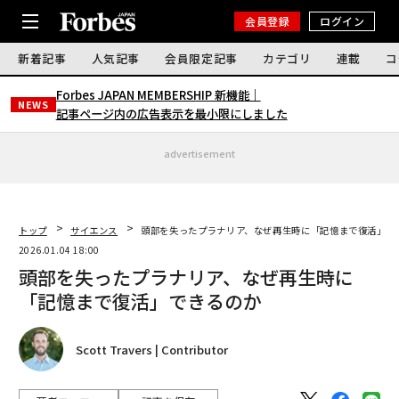
会員登録
ログイン
新着記事
人気記事
会員限定記事
カテゴリ
連載
コ
Forbes JAPAN MEMBERSHIP 新機能｜
NEWS
記事ページ内の広告表示を最小限にしました
advertisement
トップ
サイエンス
頭部を失ったプラナリア、なぜ再生時に「記憶まで復活」で
2026.01.04 18:00
頭部を失ったプラナリア、なぜ再生時に
「記憶まで復活」できるのか
Scott Travers | Contributor