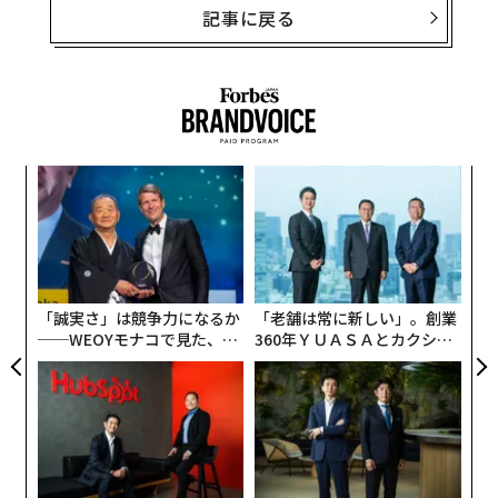
記事に戻る
〜
変え
織
FE
う
エ
0年
T
設オ
が
が
「誠実さ」は競争力になるか
「老舗は常に新しい」。創業
──WEOYモナコで見た、く
360年ＹＵＡＳＡとカクシン
ら寿司の経営哲学
CEO田尻望が語る、AIを超え
る人の価値