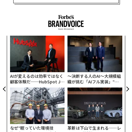
ア
の
た
「
3
C
る
AIが変えるのは効率ではなく
〜決断する人のAI〜大規模組
顧客体験だ──HubSpot Ja
織が挑む「AIフル実装」“使
panが語る「Grow Better」
う”企業から“動く”企業へ【N
な組織のつくり方
TTドコモビジネス×PwC】
なぜ“眠っていた環境技
革新は下山で生まれる──レ