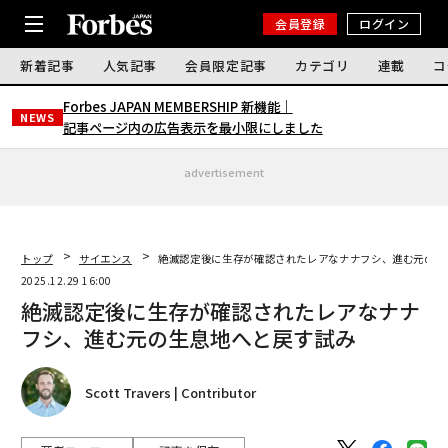
会員登録
ログイン
新着記事
人気記事
会員限定記事
カテゴリ
連載
コ
Forbes JAPAN MEMBERSHIP 新機能｜
NEWS
記事ページ内の広告表示を最小限にしました
advertisement
トップ
サイエンス
絶滅認定後に生存が確認されたレアなナナフシ、進む元の生
2025.12.29 16:00
絶滅認定後に生存が確認されたレアなナナ
フシ、進む元の生息地へと戻す試み
Scott Travers | Contributor