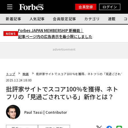
会員登録
ログイン
新着記事
人気記事
会員限定記事
カテゴリ
連載
コ
Forbes JAPAN MEMBERSHIP 新機能｜
NEWS
記事ページ内の広告表示を最小限にしました
advertisement
トップ
映画
批評家サイトでスコア100％を獲得、ネトフリの「見過ごされてい
2025.12.24 18:00
批評家サイトでスコア100％を獲得、ネト
フリの「見過ごされている」新作とは？
Paul Tassi | Contributor