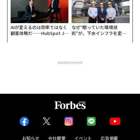
AIが変えるのは効率ではなく
なぜ“眠っていた環境技
顧客体験だ──HubSpot Ja
術”が、下水インフラを変え
panが語る「Grow Better」
たのか──産総研×月島JFE
な組織のつくり方
アクアソリューションの10年
advertisement
お知らせ
会社概要
イベント
広告掲載