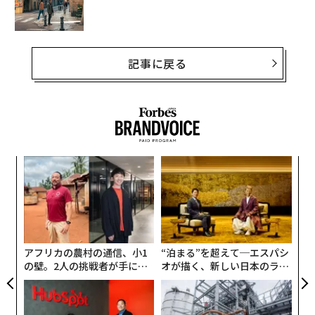
記事に戻る
パ
技
無
革
防
ク
た「
アフリカの農村の通信、小1
“泊まる”を超えて─エスパシ
の壁。2人の挑戦者が手にし
オが描く、新しい日本のラグ
た「次なる武器」
ジュアリー（中編）