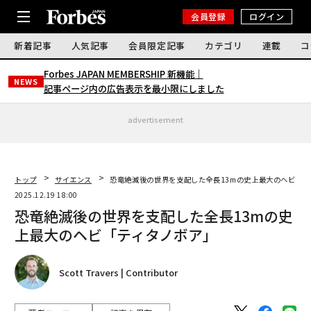
会員登録
ログイン
新着記事
人気記事
会員限定記事
カテゴリ
連載
コ
Forbes JAPAN MEMBERSHIP 新機能｜
NEWS
記事ページ内の広告表示を最小限にしました
advertisement
トップ
サイエンス
恐竜絶滅後の世界を支配した全長13mの史上最大のヘビ「テ
2025.12.19 18:00
恐竜絶滅後の世界を支配した全長13mの史
上最大のヘビ「ティタノボア」
Scott Travers | Contributor