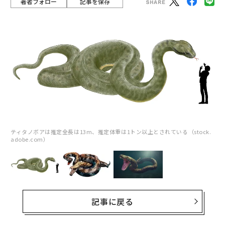
著者フォロー
記事を保存
ティタノボアは推定全長は13m、推定体重は1トン以上とされている（stock.
adobe.com）
記事に戻る