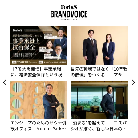
〈7
ャ
ト
〜
リア
金
UM
個
ェ
【7/8 大阪開催】事業承継
目先の転職ではなく「10年後
に、経済安全保障という視点
の価値」をつくる──アサイ
が加わるとき──経営者が問
ンの長期伴走型支援とは
われる新たな判断軸
エンジニアのためのサウナ併
“泊まる”を超えて──エスパ
設オフィス「Mobius Park」
シオが描く、新しい日本のラ
がオープン──タマディック
グジュアリー（前編）