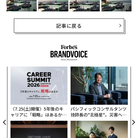
記事に戻る
ナ併
挑
k」
よっ
ック
PA
A
由
顧客
pa
な
〈7.25(土)開催〉5年後のキ
パシフィックコンサルタンツ
ャリアに「戦略」はあるか。
技師長の"北極星"。災害への
トップエグゼクティブのキャ
無力感を乗り越え見つけた、
リアに触れる1日│CAREER S
防災一筋20年の答え
UMMIT 2026