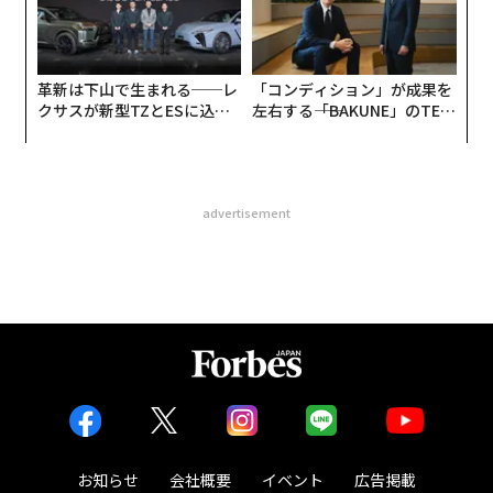
革新は下山で生まれる──レ
「コンディション」が成果を
クサスが新型TZとESに込め
左右する――「BAKUNE」のTEN
た「DISCOVER」の哲学
TIALが支える「挑戦者の明
日」
advertisement
お知らせ
会社概要
イベント
広告掲載