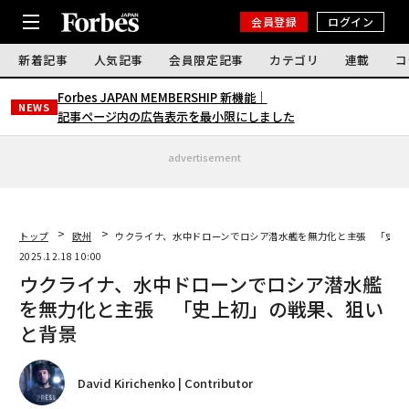
会員登録
ログイン
新着記事
人気記事
会員限定記事
カテゴリ
連載
コ
Forbes JAPAN MEMBERSHIP 新機能｜
NEWS
記事ページ内の広告表示を最小限にしました
advertisement
トップ
欧州
ウクライナ、水中ドローンでロシア潜水艦を無力化と主張 「史上
2025.12.18 10:00
ウクライナ、水中ドローンでロシア潜水艦
を無力化と主張 「史上初」の戦果、狙い
と背景
David Kirichenko | Contributor