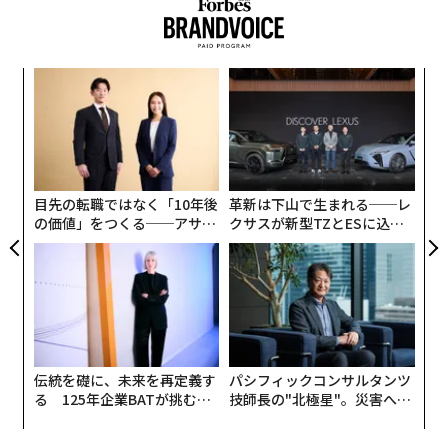
スパ
〜
のラ
織
う
「
T
左右
T
日
目先の転職ではなく「10年後
革新は下山で生まれる──レ
の価値」をつくる──アサイ
クサスが新型TZとESに込め
ンの長期伴走型支援とは
た「DISCOVER」の哲学
伝統を礎に、未来を再定義す
パシフィックコンサルタンツ
る 125年企業BATが挑むス
技師長の"北極星"。災害への
モークレスな未来
無力感を乗り越え見つけた、
防災一筋20年の答え