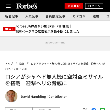
会員登録
ログイン
新着記事
人気記事
会員限定記事
カテゴリ
連載
コ
Forbes JAPAN MEMBERSHIP 新機能｜
NEWS
記事ページ内の広告表示を最小限にしました
advertisement
トップ
欧州
ロシアがシャヘド無人機に空対空ミサイルを搭載 迎撃ヘリの脅威
2025.12.09 12:30
ロシアがシャヘド無人機に空対空ミサイル
を搭載 迎撃ヘリの脅威に
David Hambling | Contributor