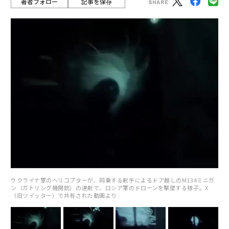
著者フォロー
記事を保存
ウクライナ軍のヘリコプターが、同乗する射手によるドア越しのM134ミニガ
ン（ガトリング機関銃）の連射で、ロシア軍のドローンを撃墜する様子。X
（旧ツイッター）で共有された動画より