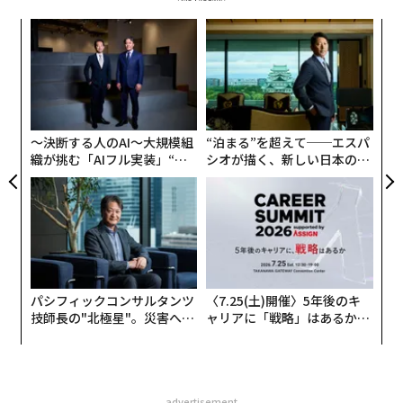
創に
革
 JA
ク
た「
ィン
「
ズが
左右
ムの
T
日
〜決断する人のAI〜大規模組
“泊まる”を超えて──エスパ
織が挑む「AIフル実装」“使
シオが描く、新しい日本のラ
う”企業から“動く”企業へ【N
グジュアリー（前編）
TTドコモビジネス×PwC】
パシフィックコンサルタンツ
〈7.25(土)開催〉5年後のキ
技師長の"北極星"。災害への
ャリアに「戦略」はあるか。
無力感を乗り越え見つけた、
トップエグゼクティブのキャ
防災一筋20年の答え
リアに触れる1日│CAREER S
UMMIT 2026
advertisement