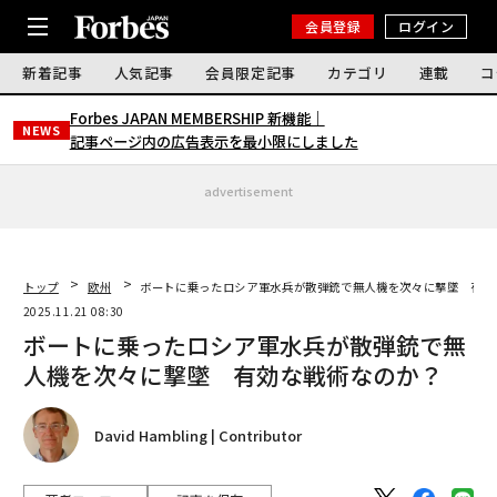
会員登録
ログイン
新着記事
人気記事
会員限定記事
カテゴリ
連載
コ
Forbes JAPAN MEMBERSHIP 新機能｜
NEWS
記事ページ内の広告表示を最小限にしました
advertisement
トップ
欧州
ボートに乗ったロシア軍水兵が散弾銃で無人機を次々に撃墜 有効
2025.11.21 08:30
ボートに乗ったロシア軍水兵が散弾銃で無
人機を次々に撃墜 有効な戦術なのか？
David Hambling | Contributor