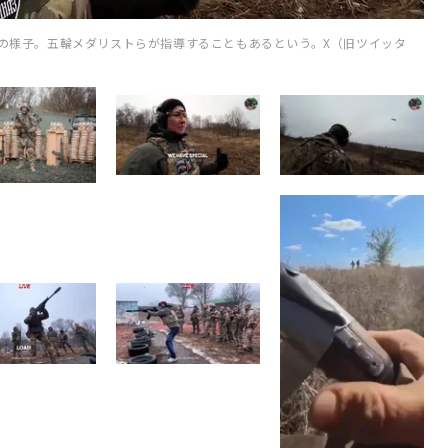
練の様子。五輪メダリストらが指導することもあるという。X（旧ツイッタ