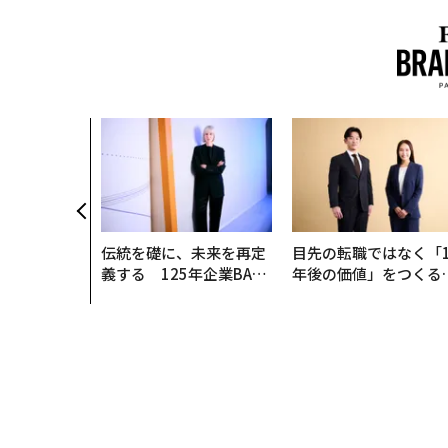
伝統を礎に、未来を再定
目先の転職ではなく「1
義する 125年企業BAT
年後の価値」をつくる
が挑むスモークレスな未
─アサインの長期伴走
来
支援とは