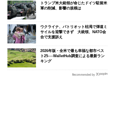
トランプ米大統領が命じたドイツ駐留米
軍の削減、影響の規模は
ウクライナ、パトリオット枯渇で弾道ミ
サイルを迎撃できず 大統領、NATO会
合で支援訴え
舗は常に新しい」。
〜決断する人のAI〜大規
挑戦は個から
360年ＹＵＡＳＡと
模組織が挑む「AIフル実
創によって加速
2026年版・全米で最も幸福な都市ベス
シンCEO田尻望が語
装」“使う”企業から“動
QAIN JAPAN
ト25──WalletHub調査による最新ラン
AIを超える人の価値
く”企業へ【NTTドコモ
キング
ビジネス×PwC】
Recommended by