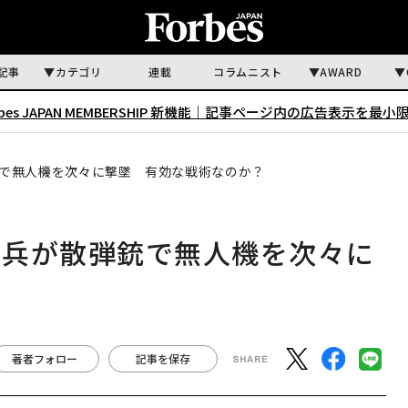
記事
カテゴリ
連載
コラムニスト
AWARD
rbes JAPAN MEMBERSHIP 新機能｜
記事ページ内の広告表示を最小
で無人機を次々に撃墜 有効な戦術なのか？
水兵が散弾銃で無人機を次々に
？
著者フォロー
記事を保存