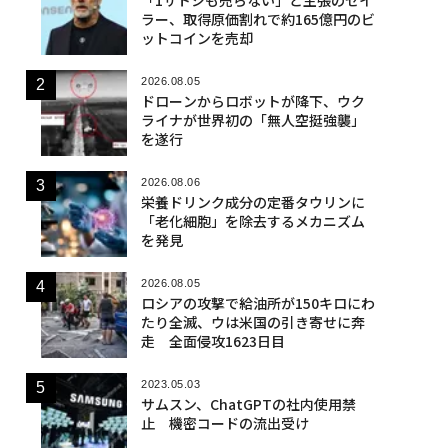
ラー、取得原価割れで約165億円のビ
ットコインを売却
2026.08.05
ドローンからロボットが降下、ウク
ライナが世界初の「無人空挺強襲」
を遂行
2026.08.06
栄養ドリンク成分の定番タウリンに
「老化細胞」を除去するメカニズム
を発見
2026.08.05
ロシアの攻撃で給油所が150キロにわ
たり全滅、ウは米国の引き寄せに奔
走 全面侵攻1623日目
2023.05.03
サムスン、ChatGPTの社内使用禁
止 機密コードの流出受け