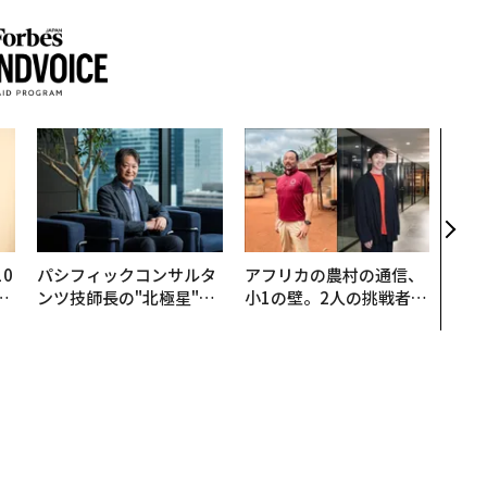
「老
創業
カク
る、
0
パシフィックコンサルタ
アフリカの農村の通信、
─
ンツ技師長の"北極星"。
小1の壁。2人の挑戦者が
型
災害への無力感を乗り越
手にした「次なる武器」
え見つけた、防災一筋20
年の答え