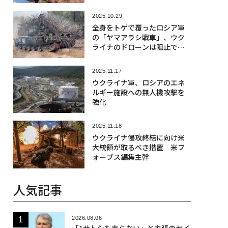
2025.10.29
全身をトゲで覆ったロシア軍
の「ヤマアラシ戦車」、ウク
ライナのドローンは阻止でき
るか
2025.11.17
ウクライナ軍、ロシアのエネ
ルギー施設への無人機攻撃を
強化
2025.11.18
ウクライナ侵攻終結に向け米
大統領が取るべき措置 米フ
ォーブス編集主幹
人気記事
2026.08.06
「1サトシも売らない」と主張のセイ