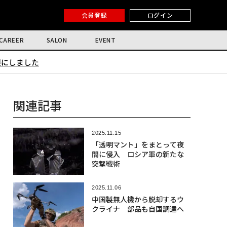
会員登録
ログイン
CAREER
SALON
EVENT
限にしました
関連記事
2025.11.15
「透明マント」をまとって夜
間に侵入 ロシア軍の新たな
突撃戦術
2025.11.06
中国製無人機から脱却するウ
クライナ 部品も自国調達へ