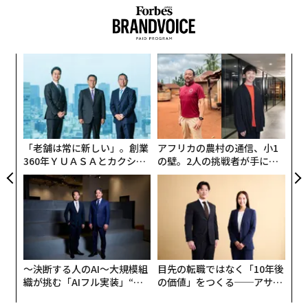
義す
A
むス
顧客
pa
「
な
─
ら
「老舗は常に新しい」。創業
アフリカの農村の通信、小1
360年ＹＵＡＳＡとカクシン
の壁。2人の挑戦者が手にし
CEO田尻望が語る、AIを超え
た「次なる武器」
る人の価値
〜決断する人のAI〜大規模組
目先の転職ではなく「10年後
織が挑む「AIフル実装」“使
の価値」をつくる──アサイ
う”企業から“動く”企業へ【N
ンの長期伴走型支援とは
TTドコモビジネス×PwC】