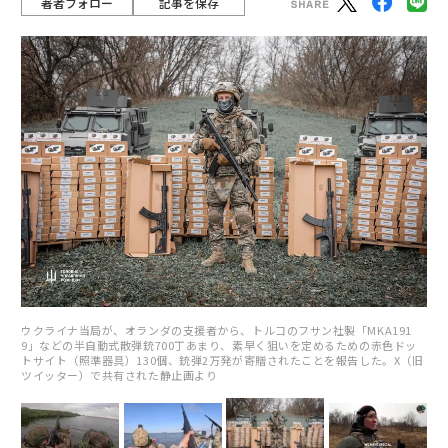
著者フォロー
記事を保存
ウクライナ当局が、オランダの支援者から、トルコのフサン社製「MKA191
9」などの半自動式散弾銃700丁あまり、素早く狙いを定めるための赤色ドッ
トサイト（照準器具）130個、銃弾2万発が寄贈されたことを報告した。X（旧
ツイッター）で共有された静止画より