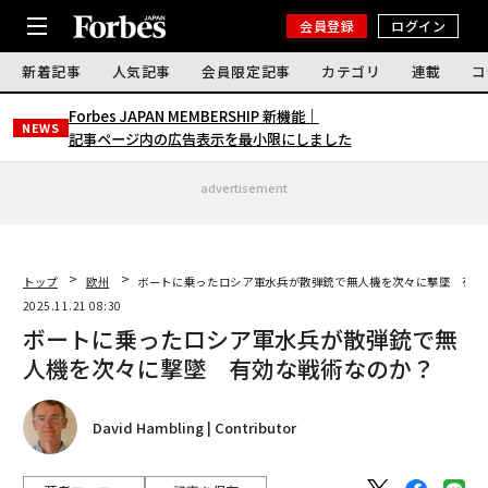
会員登録
ログイン
新着記事
人気記事
会員限定記事
カテゴリ
連載
コ
Forbes JAPAN MEMBERSHIP 新機能｜
NEWS
記事ページ内の広告表示を最小限にしました
advertisement
トップ
欧州
ボートに乗ったロシア軍水兵が散弾銃で無人機を次々に撃墜 有効
2025.11.21 08:30
ボートに乗ったロシア軍水兵が散弾銃で無
人機を次々に撃墜 有効な戦術なのか？
David Hambling | Contributor