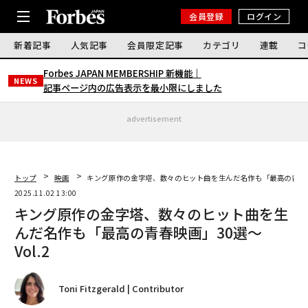
会員登録
ログイン
新着記事
人気記事
会員限定記事
カテゴリ
連載
コ
Forbes JAPAN MEMBERSHIP 新機能｜
NEWS
記事ページ内の広告表示を最小限にしました
advertisement
トップ
映画
キング原作の金字塔、数々のヒット曲を生んだ名作も「最高の青春映画
2025.11.02 13:00
キング原作の金字塔、数々のヒット曲を生
んだ名作も「最高の青春映画」30選〜
Vol.2
Toni Fitzgerald | Contributor