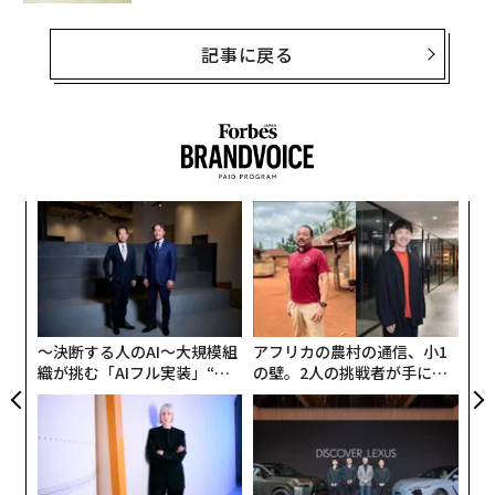
記事に戻る
代の
〈7
「超
ャ
×ウ
ト
るか
“
リア
、く
シ
UM
グ
〜決断する人のAI〜大規模組
アフリカの農村の通信、小1
織が挑む「AIフル実装」“使
の壁。2人の挑戦者が手にし
う”企業から“動く”企業へ【N
た「次なる武器」
TTドコモビジネス×PwC】