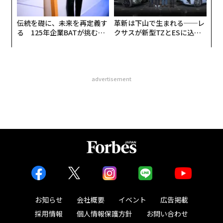
伝統を礎に、未来を再定義す
革新は下山で生まれる──レ
る 125年企業BATが挑むス
クサスが新型TZとESに込め
モークレスな未来
た「DISCOVER」の哲学
advertisement
お知らせ
会社概要
イベント
広告掲載
採用情報
個人情報保護方針
お問い合わせ