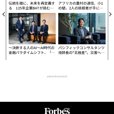
伝統を礎に、未来を再定義す
アフリカの農村の通信、小1
る 125年企業BATが挑むス
の壁。2人の挑戦者が手にし
モークレスな未来
た「次なる武器」
〜決断する人のAI〜AI時代の
パシフィックコンサルタンツ
金融パラダイムシフト、「超
技師長の"北極星"。災害への
個別化」の核心 【MUFG×ウ
無力感を乗り越え見つけた、
ェルスナビ×PwC】
防災一筋20年の答え
advertisement