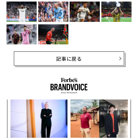
記事に戻る
キ
目
か。
の
キャ
ン
挑
R S
よっ
PA