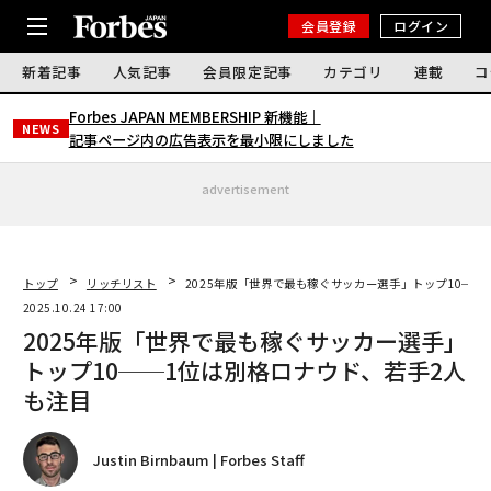
会員登録
ログイン
新着記事
人気記事
会員限定記事
カテゴリ
連載
コ
Forbes JAPAN MEMBERSHIP 新機能｜
NEWS
記事ページ内の広告表示を最小限にしました
advertisement
トップ
リッチリスト
2025年版「世界で最も稼ぐサッカー選手」トップ10──
2025.10.24 17:00
2025年版「世界で最も稼ぐサッカー選手」
トップ10──1位は別格ロナウド、若手2人
も注目
Justin Birnbaum | Forbes Staff