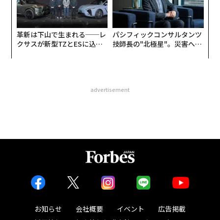
革新は下山で生まれる──レ
パシフィックコンサルタンツ
クサスが新型TZとESに込め
技師長の"北極星"。災害への
た「DISCOVER」の哲学
無力感を乗り越え見つけた、
防災一筋20年の答え
advertisement
お知らせ
会社概要
イベント
広告掲載