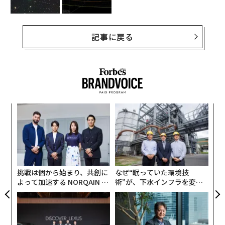
記事に戻る
なく
「
Ja
左右
er」
T
“
日
オ
ジ
挑戦は個から始まり、共創に
なぜ“眠っていた環境技
よって加速する NORQAIN JA
術”が、下水インフラを変え
PAN 特別座談会
たのか──産総研×月島JFE
アクアソリューションの10年