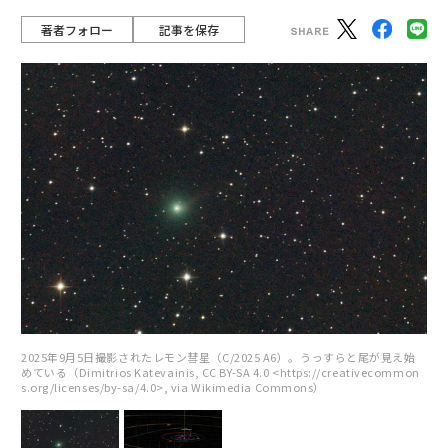
著者フォロー
記事を保存
2025年9月5日撮影されたレモン彗星（C/2025 A6）。うっすらと尾が見え始
めている（Dimitrios Katevainis, CC BY-SA 4.0 <https://creativecommon
s.org/licenses/by-sa/4.0>, via Wikimedia Commons）