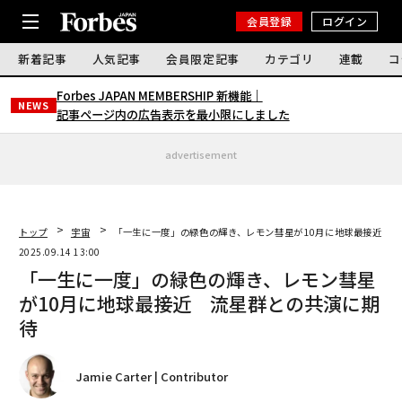
会員登録
ログイン
新着記事
人気記事
会員限定記事
カテゴリ
連載
コ
Forbes JAPAN MEMBERSHIP 新機能｜
NEWS
記事ページ内の広告表示を最小限にしました
advertisement
トップ
宇宙
「一生に一度」の緑色の輝き、レモン彗星が10月に地球最接近 
2025.09.14 13:00
「一生に一度」の緑色の輝き、レモン彗星
が10月に地球最接近 流星群との共演に期
待
Jamie Carter | Contributor