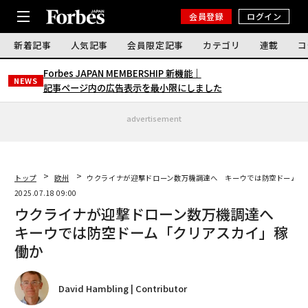
会員登録
ログイン
新着記事
人気記事
会員限定記事
カテゴリ
連載
コ
Forbes JAPAN MEMBERSHIP 新機能｜
NEWS
記事ページ内の広告表示を最小限にしました
advertisement
トップ
欧州
ウクライナが迎撃ドローン数万機調達へ キーウでは防空ドーム「
2025.07.18 09:00
ウクライナが迎撃ドローン数万機調達へ
キーウでは防空ドーム「クリアスカイ」稼
働か
David Hambling | Contributor