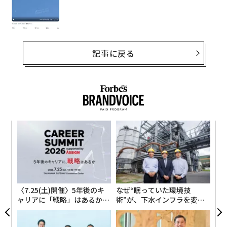
記事に戻る
るか
〜
、く
金
個
伝
ェ
る
モ
〈7.25(土)開催〉5年後のキ
なぜ“眠っていた環境技
ャリアに「戦略」はあるか。
術”が、下水インフラを変え
トップエグゼクティブのキャ
たのか──産総研×月島JFE
リアに触れる1日│CAREER S
アクアソリューションの10年