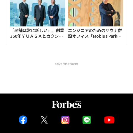
UMMIT 2026
「老舗は常に新しい」。創業
エンジニアのためのサウナ併
360年ＹＵＡＳＡとカクシン
設オフィス「Mobius Park」
CEO田尻望が語る、AIを超え
がオープン──タマディック
る人の価値
が健康経営を徹底する理由
advertisement