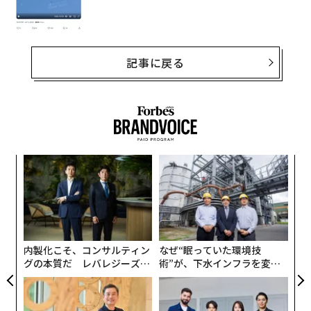
記事に戻る
るか
「
、く
左右
T
模組
“
日
“使
シ
【N
グ
C】
内製化こそ、コンサルティン
なぜ“眠っていた環境技
グの本質だ レバレジーズが
術”が、下水インフラを変え
実践する、次世代ファームの
たのか──産総研×月島JFE
全貌
アクアソリューションの10年