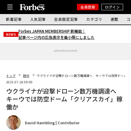
会員登録
ログイン
新着記事
人気記事
会員限定記事
カテゴリ
連載
コ
Forbes JAPAN MEMBERSHIP 新機能｜
NEWS
記事ページ内の広告表示を最小限にしました
advertisement
トップ
欧州
ウクライナが迎撃ドローン数万機調達へ キーウでは防空ドーム「
2025.07.18 09:00
ウクライナが迎撃ドローン数万機調達へ
キーウでは防空ドーム「クリアスカイ」稼
働か
David Hambling | Contributor