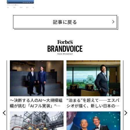
記事に戻る
ナ併
〈7
k」
ャ
ック
ト
〜
由
リア
金
UM
個
ェ
〜決断する人のAI〜大規模組
“泊まる”を超えて──エスパ
織が挑む「AIフル実装」“使
シオが描く、新しい日本のラ
う”企業から“動く”企業へ【N
グジュアリー（前編）
TTドコモビジネス×PwC】