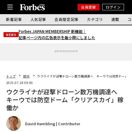
会員登録
ログイン
新着記事
人気記事
会員限定記事
カテゴリ
連載
コ
Forbes JAPAN MEMBERSHIP 新機能｜
NEWS
記事ページ内の広告表示を最小限にしました
advertisement
トップ
欧州
ウクライナが迎撃ドローン数万機調達へ キーウでは防空ドーム「
2025.07.18 09:00
ウクライナが迎撃ドローン数万機調達へ
キーウでは防空ドーム「クリアスカイ」稼
働か
David Hambling | Contributor