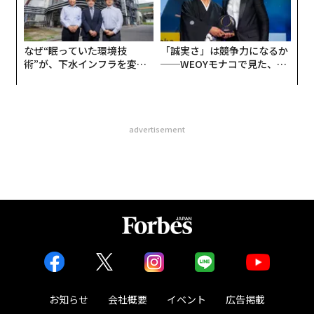
なぜ“眠っていた環境技
「誠実さ」は競争力になるか
術”が、下水インフラを変え
──WEOYモナコで見た、く
たのか──産総研×月島JFE
ら寿司の経営哲学
アクアソリューションの10年
advertisement
お知らせ
会社概要
イベント
広告掲載