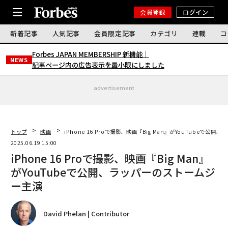
会員登録
ログイン
新着記事
人気記事
会員限定記事
カテゴリ
連載
コ
Forbes JAPAN MEMBERSHIP 新機能｜
NEWS
記事ページ内の広告表示を最小限にしました
advertisement
トップ
映画
iPhone 16 Proで撮影、映画『Big Man』がYouTubeで公
2025.06.19 15:00
iPhone 16 Proで撮影、映画『Big Man』
がYouTubeで公開、ラッパーのストームジ
ー主演
David Phelan | Contributor