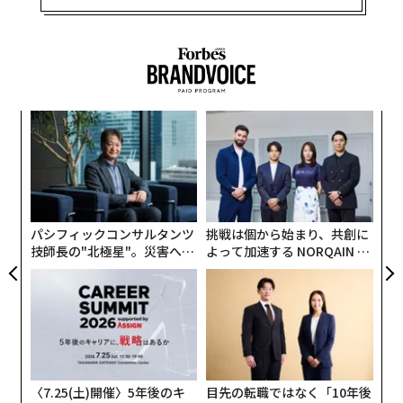
るか
“
、く
シ
グ
「
左右
T
日
パシフィックコンサルタンツ
挑戦は個から始まり、共創に
技師長の"北極星"。災害への
よって加速する NORQAIN JA
無力感を乗り越え見つけた、
PAN 特別座談会
防災一筋20年の答え
〈7.25(土)開催〉5年後のキ
目先の転職ではなく「10年後